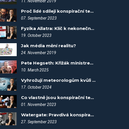
11. November 2019
Proč lidé sdílejí konspirační teorie? - Spiknutí #4
07. September 2023
Fyzika Allatra: Klíč k nekonečné energii? - Spiknutí #34
19. October 2023
Jak média mění realitu?
24. November 2019
Pete Hegseth: Křižák ministrem obrany? - Spiknutí #113
10. March 2025
Vyhrožují meteorologům kvůli hurikánu?! - Spiknutí #107
17. October 2024
Co vlastně jsou konspirační teorie? - Spiknutí #43
01. November 2023
Watergate: Pravdivá konspirační teorie? - Spiknutí #18
27. September 2023