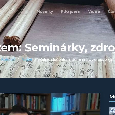
Novinky
Kdo jsem
Videa
Člá
tem: Seminárky, zdroj
k Kořenář
Videa
Patrik studentem: Seminárky, zdroje, zajím
M