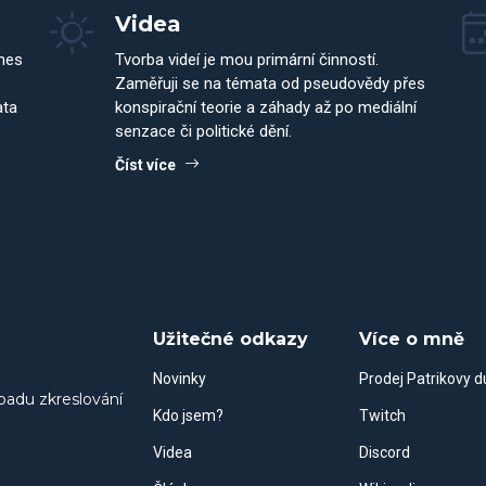
Videa
dnes
Tvorba videí je mou primární činností.
Zaměřuji se na témata od pseudovědy přes
ata
konspirační teorie a záhady až po mediální
senzace či politické dění.
Číst více
Užitečné odkazy
Více o mně
Novinky
Prodej Patrikovy 
padu zkreslování
Kdo jsem?
Twitch
Videa
Discord