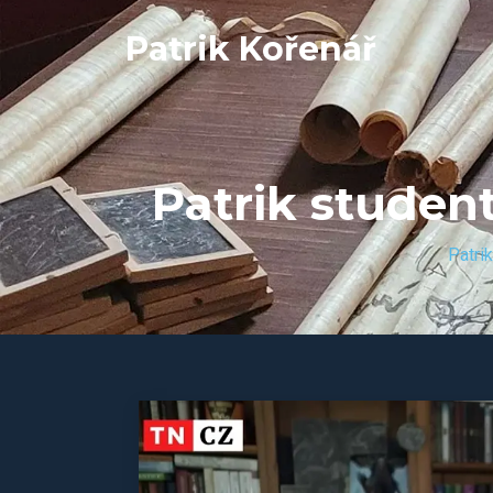
Patrik Kořenář
Patrik studen
Patri