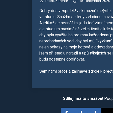
Patrik Kořenář
15. December 2020
Dobrý den vespolek! Jak možné (ne)víte,
ve studiu. Snažím se tedy zvládnout nava
A jelikož se nesnáším, jedu teď zímní se
ale studium maximálně zefektivnit a kde to
aby byla využitelná pro mou každodenní p
neprobádaných vod, aby byl můj "výzkum" 
nejen odkazy na moje hotové a odevzdané p
jsem při studiu narazil a tipů týkajících se
budu postupně doplňovat.
Seminární práce a zajímavé zdroje k přečt
Sdílej než to smažou!
Podpo