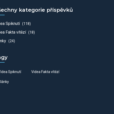
šechny kategorie příspěvků
dea Spiknutí
(118)
ea Fakta vítězí
(18)
ánky
(24)
agy
idea Spiknutí
Videa Fakta vítězí
lánky