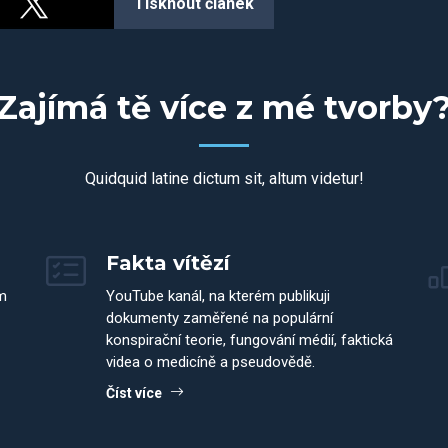
Tisknout článek
Zajímá tě více z mé tvorby
Quidquid latine dictum sit, altum videtur!
Fakta vítězí
m
YouTube kanál, na kterém publikuji
dokumenty zaměřené na populární
konspirační teorie, fungování médií, faktická
videa o medicíně a pseudovědě.
Číst více