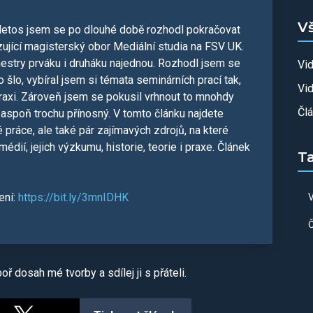
V
 letos jsem se po dlouhé době rozhodl pokračovat
zující magisterský obor Mediální studia na FSV UK.
mestry prváku i druháku najednou. Rozhodl jsem se
Vi
 šlo, vybíral jsem si témata seminárních prací tak,
Vid
raxi. Zároveň jsem se pokusil vrhnout to mnohdy
Čl
aspoň trochu přínosný. V tomto článku najdete
ráce, ale také pár zajímavých zdrojů, na které
 médií, jejich výzkumu, historie, teorie i praxe. Článek
T
ení:
https://bit.ly/3mnIDHK
V
Č
ř dosah mé tvorby a sdílej ji s přáteli.