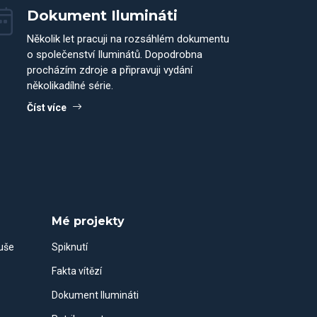
Dokument Ilumináti
Několik let pracuji na rozsáhlém dokumentu
o společenství Iluminátů. Dopodrobna
procházím zdroje a připravuji vydání
několikadílné série.
Číst více
Mé projekty
duše
Spiknutí
Fakta vítězí
Dokument Ilumináti