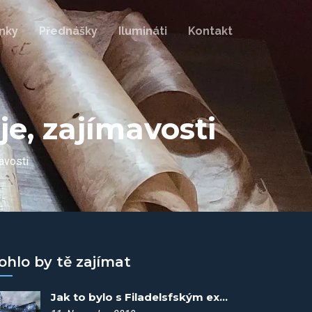
nky
Přednášky
Ilumináti
Kontakt
e, zajímavosti
avosti
ohlo by tě zajímat
Jak to bylo s Filadelsfským experimentem? Fakta vítězí #2