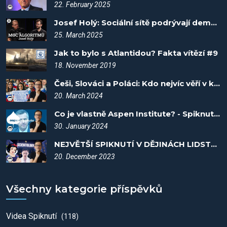
22. February 2025
Josef Holý: Sociální sítě podrývají demokracii - Kujme pikle #4
25. March 2025
Jak to bylo s Atlantidou? Fakta vítězí #9
18. November 2019
Češi, Slováci a Poláci: Kdo nejvíc věří v konspirace? - Spiknutí #92
20. March 2024
Co je vlastně Aspen Institute? - Spiknutí #87
30. January 2024
NEJVĚTŠÍ SPIKNUTÍ V DĚJINÁCH LIDSTVA (MÚPI DLC) - Spiknutí #72
20. December 2023
Všechny kategorie příspěvků
Videa Spiknutí
(118)