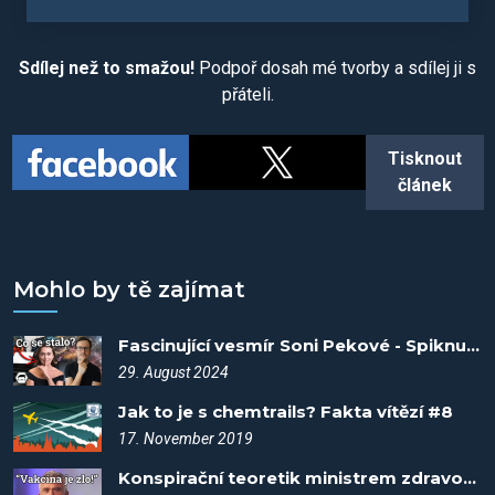
Sdílej než to smažou!
Podpoř dosah mé tvorby a sdílej ji s
přáteli.
Tisknout
článek
Mohlo by tě zajímat
Fascinující vesmír Soni Pekové - Spiknutí #102
29. August 2024
Jak to je s chemtrails? Fakta vítězí #8
17. November 2019
Konspirační teoretik ministrem zdravotnictví?! - Spiknutí #110