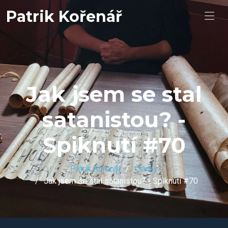
Patrik Kořenář
Jak jsem se stal
satanistou? -
Spiknutí #70
Patrik Kořenář
Články
Jak jsem se stal satanistou? - Spiknutí #70