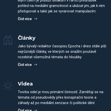
Mým cílem je přiblížit divákům v rámci přednášek
pohled na mediální gramotnost a ukázat jim, jak k nim
přistupovat a také jak se vyvarovat manipulacím.
Číst více
Články
Jako bývalý redaktor časopisu Epocha i dnes stále píši
nejrůznější články, ve kterých se snažím poutavě
rozebírat všemožná témata do hloubky.
Číst více
Videa
Tvorba videí je mou primární činností. Zaměřuji se na
témata od pseudovědy přes konspirační teorie a
záhady až po mediální senzace či politické dění.
Číst více