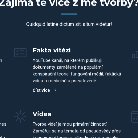
Zajímá tě více z mé tvorby
Quidquid latine dictum sit, altum videtur!
Fakta vítězí
m
YouTube kanál, na kterém publikuji
dokumenty zaměřené na populární
konspirační teorie, fungování médií, faktická
videa o medicíně a pseudovědě.
Číst více
Videa
dnes
Tvorba videí je mou primární činností.
Zaměřuji se na témata od pseudovědy přes
ata
konspirační teorie a záhady až po mediální