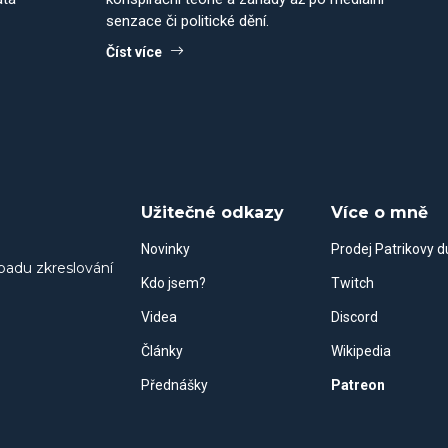
senzace či politické dění.
Číst více
Užitečné odkazy
Více o mně
Novinky
Prodej Patrikovy 
padu zkreslování
Kdo jsem?
Twitch
Videa
Discord
Články
Wikipedia
Přednášky
Patreon