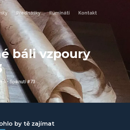
nky
Přednášky
Ilumináti
Kontakt
é báli vzpoury
3
oků - Spiknutí #73
ohlo by tě zajímat