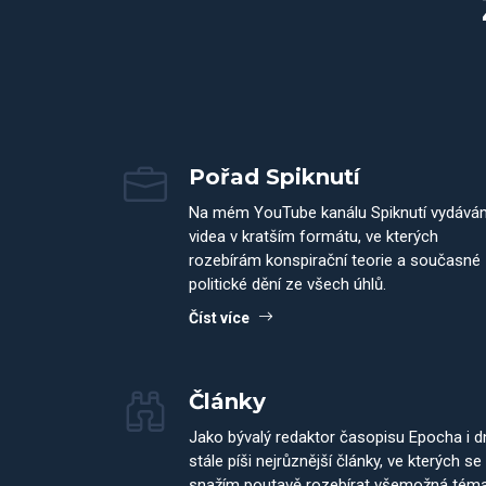
Pořad Spiknutí
Na mém YouTube kanálu Spiknutí vydává
videa v kratším formátu, ve kterých
rozebírám konspirační teorie a současné
politické dění ze všech úhlů.
Číst více
Články
Jako bývalý redaktor časopisu Epocha i 
stále píši nejrůznější články, ve kterých se
snažím poutavě rozebírat všemožná tém