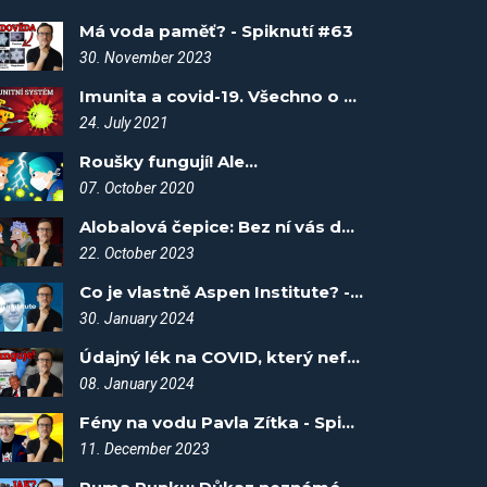
Má voda paměť? - Spiknutí #63
30. November 2023
Imunita a covid-19. Všechno o covidu #5
24. July 2021
Roušky fungují! Ale...
07. October 2020
Alobalová čepice: Bez ní vás dostanou! - Spiknutí #36
22. October 2023
Co je vlastně Aspen Institute? - Spiknutí #87
30. January 2024
Údajný lék na COVID, který nefungoval - Spiknutí #77
08. January 2024
Fény na vodu Pavla Zítka - Spiknutí #68
11. December 2023