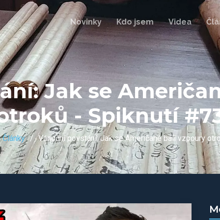
Novinky
Kdo jsem
Videa
Člá
ání: Jak se Američan
otroků - Spiknutí #7
Články
Vánoční povstání: Jak se Američané báli vzpoury otr
M