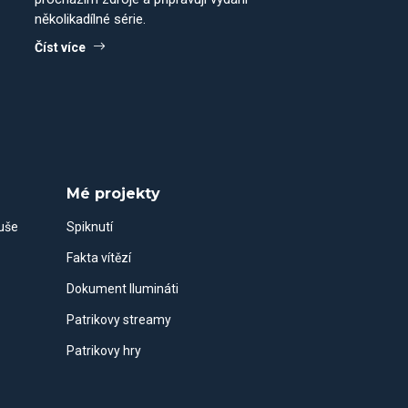
několikadílné série.
Číst více
Mé projekty
duše
Spiknutí
Fakta vítězí
Dokument Ilumináti
Patrikovy streamy
Patrikovy hry