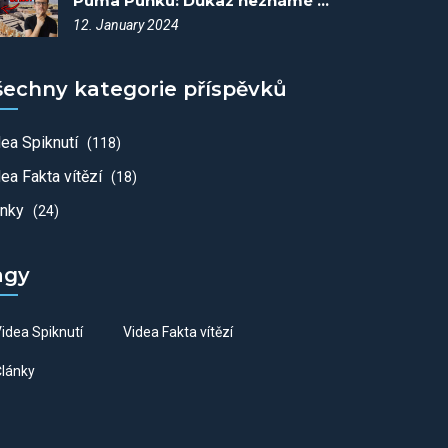
Puma Punku: Důkaz neznámé vyspělé civilizace? - Spiknutí #79
12. January 2024
šechny kategorie příspěvků
dea Spiknutí
(118)
ea Fakta vítězí
(18)
ánky
(24)
agy
idea Spiknutí
Videa Fakta vítězí
lánky