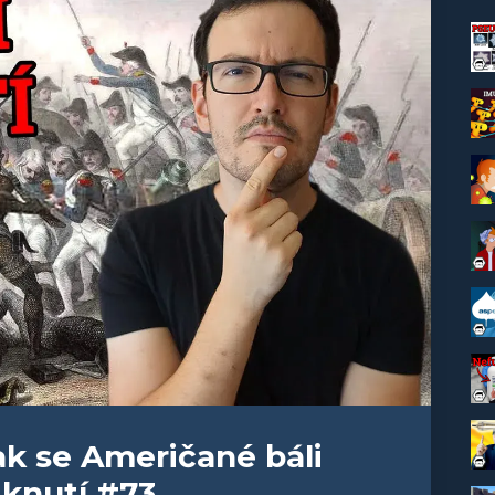
ak se Američané báli
iknutí #73