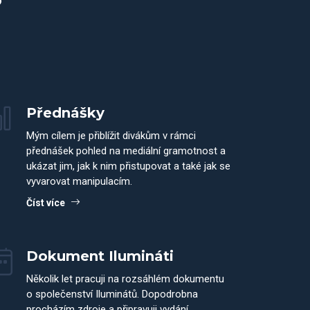
?
Přednášky
Mým cílem je přiblížit divákům v rámci
přednášek pohled na mediální gramotnost a
ukázat jim, jak k nim přistupovat a také jak se
vyvarovat manipulacím.
Číst více
Dokument Ilumináti
Několik let pracuji na rozsáhlém dokumentu
o společenství Iluminátů. Dopodrobna
procházím zdroje a připravuji vydání