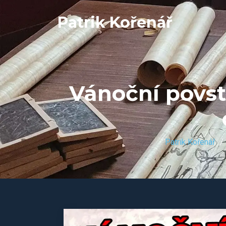
Patrik Kořenář
Vánoční povst
Patrik Kořenář