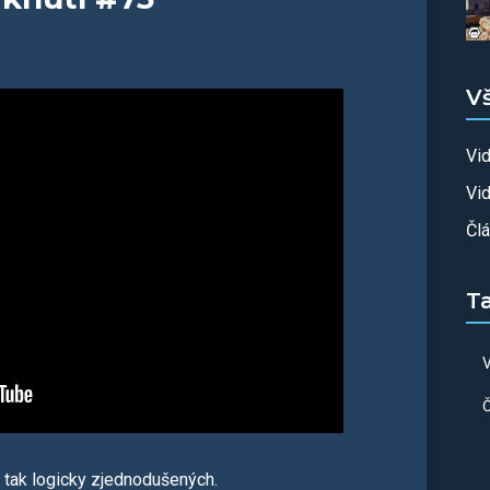
V
Vi
Vid
Čl
T
V
Č
e tak logicky zjednodušených.