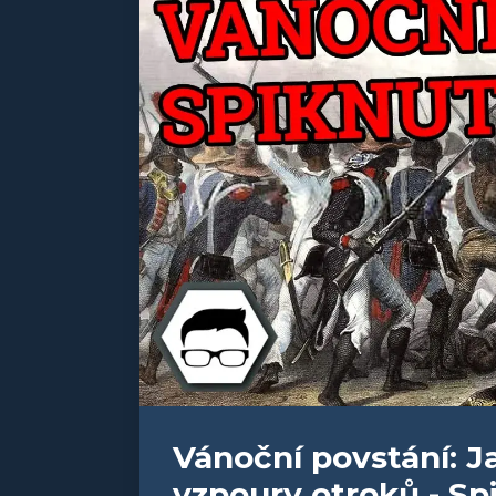
Vánoční povstání: J
vzpoury otroků - Sp