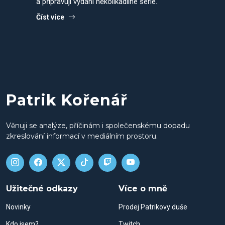
a připravuji vydání několikadílné série.
Číst více
Patrik Kořenář
Věnuji se analýze, příčinám i společenskému dopadu
zkreslování informací v mediálním prostoru.
Užitečné odkazy
Více o mně
Novinky
Prodej Patrikovy duše
Kdo jsem?
Twitch