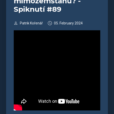
mimozemšťanů? -
Spiknutí #89
Patrik Kořenář
05. February 2024