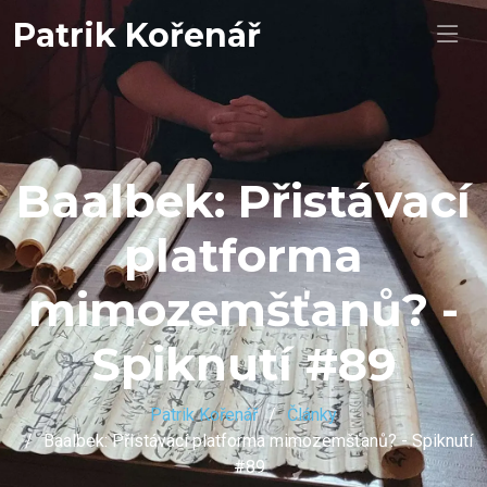
Patrik Kořenář
Baalbek: Přistávací
platforma
mimozemšťanů? -
Spiknutí #89
Patrik Kořenář
Články
Baalbek: Přistávací platforma mimozemšťanů? - Spiknutí
#89