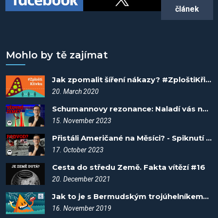
článek
Mohlo by tě zajímat
Jak zpomalit šíření nákazy? #ZploštiKřivku
20. March 2020
Schumannovy rezonance: Naladí vás na tep planety? - Spiknutí #53
15. November 2023
Přistáli Američané na Měsíci? - Spiknutí #33
17. October 2023
Cesta do středu Země. Fakta vítězí #16
20. December 2021
Jak to je s Bermudským trojúhelníkem? Fakta vítězí #7
16. November 2019