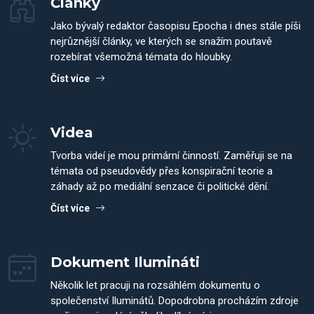
Články
Jako bývalý redaktor časopisu Epocha i dnes stále píši
nejrůznější články, ve kterých se snažím poutavě
rozebírat všemožná témata do hloubky.
Číst více
Videa
Tvorba videí je mou primární činností. Zaměřuji se na
témata od pseudovědy přes konspirační teorie a
záhady až po mediální senzace či politické dění.
Číst více
Dokument Ilumináti
Několik let pracuji na rozsáhlém dokumentu o
společenství Iluminátů. Dopodrobna procházím zdroje