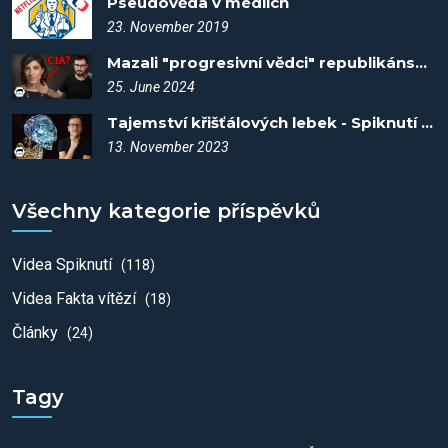
Pseudověda v médiích
23. November 2019
Mazali "progresivní vědci" republikánské příspěvky? - Spiknutí #99
25. June 2024
Tajemství křišťálových lebek - Spiknutí #51
13. November 2023
Všechny kategorie příspěvků
Videa Spiknutí
(118)
Videa Fakta vítězí
(18)
Články
(24)
Tagy