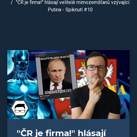
"ČR je firma!" hlásají velitelé mimozemšťanů vzývající
Putina - Spiknutí #10
"ČR je firma!" hlásají