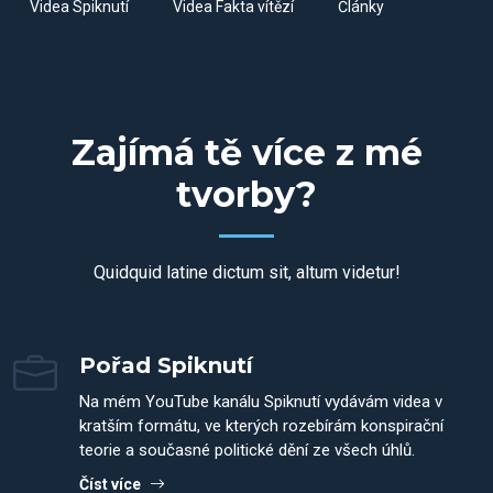
Videa Spiknutí
Videa Fakta vítězí
Články
Zajímá tě více z mé
tvorby?
Quidquid latine dictum sit, altum videtur!
Pořad Spiknutí
Na mém YouTube kanálu Spiknutí vydávám videa v
kratším formátu, ve kterých rozebírám konspirační
teorie a současné politické dění ze všech úhlů.
Číst více