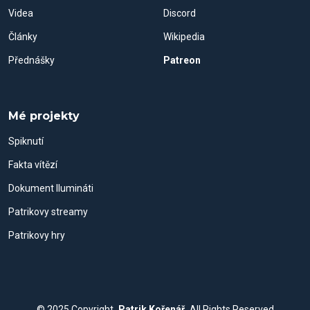
Videa
Discord
Články
Wikipedia
Přednášky
Patreon
Mé projekty
Spiknutí
Fakta vítězí
Dokument Ilumináti
Patrikovy streamy
Patrikovy hry
© 2025
Copyright
Patrik Kořenář
All Rights Reserved