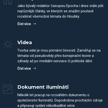
Jako bývalý redaktor časopisu Epocha i dnes stále píši
nejrůznější články, ve kterých se snažím poutavě
rozebírat všemožná témata do hloubky.
Číst více
Videa
Tvorba videí je mou primární činností. Zaměřuji se na
témata od pseudovědy přes konspirační teorie a
záhady až po mediální senzace či politické dění.
Číst více
Dokument Ilumináti
Několik let pracuji na rozsáhlém dokumentu o
společenství Iluminátů. Dopodrobna procházím zdroje
a připravuji vydání několikadílné série.