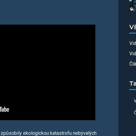
V
Vi
Vid
Čl
T
V
Č
a způsobily ekologickou katastrofu nebývalých