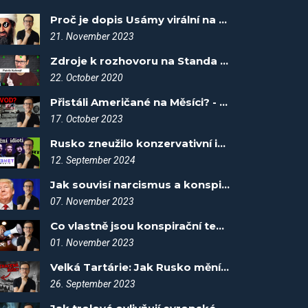
Proč je dopis Usámy virální na TikToku - Spiknutí #57
21. November 2023
Zdroje k rozhovoru na Standa Show
22. October 2020
Přistáli Američané na Měsíci? - Spiknutí #33
17. October 2023
Rusko zneužilo konzervativní influencery! - Spiknutí #103
12. September 2024
Jak souvisí narcismus a konspirační teorie? - Spiknutí #47
07. November 2023
Co vlastně jsou konspirační teorie? - Spiknutí #43
01. November 2023
Velká Tartárie: Jak Rusko mění historii - Spiknutí #17
26. September 2023