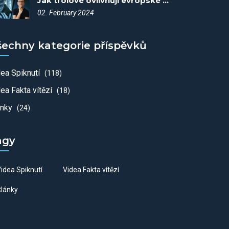
Jak trolové ovlivňují evropské volby? - Spiknutí #88
02. February 2024
šechny kategorie příspěvků
dea Spiknutí
(118)
ea Fakta vítězí
(18)
ánky
(24)
agy
idea Spiknutí
Videa Fakta vítězí
lánky