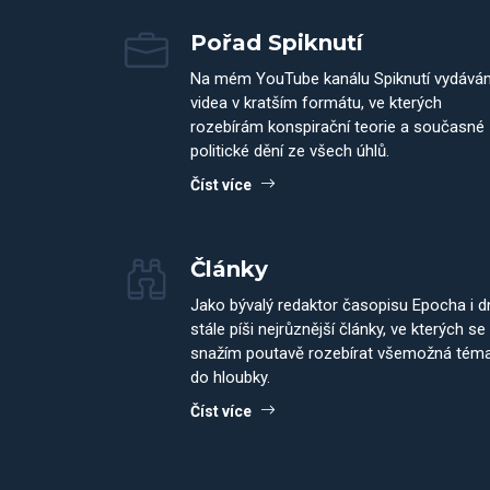
Pořad Spiknutí
Na mém YouTube kanálu Spiknutí vydává
videa v kratším formátu, ve kterých
rozebírám konspirační teorie a současné
politické dění ze všech úhlů.
Číst více
Články
Jako bývalý redaktor časopisu Epocha i 
stále píši nejrůznější články, ve kterých se
snažím poutavě rozebírat všemožná tém
do hloubky.
Číst více