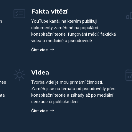
Fakta vítězí
m
YouTube kanál, na kterém publikuji
dokumenty zaměřené na populární
konspirační teorie, fungování médií, faktická
videa o medicíně a pseudovědě.
Číst více
Videa
dnes
Tvorba videí je mou primární činností.
Zaměřuji se na témata od pseudovědy přes
ata
konspirační teorie a záhady až po mediální
senzace či politické dění.
Číst více