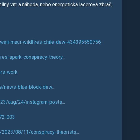
lný vítr a náhoda, nebo energetická laserová zbraň,
hawaii-maui-wildfires-chile-dew-434395550756
es-spark-conspiracy-theory...
ers-work
e/news-blue-block-dew...
023/aug/24/instagram-posts...
372-003
2023/08/11/conspiracy-theorists...