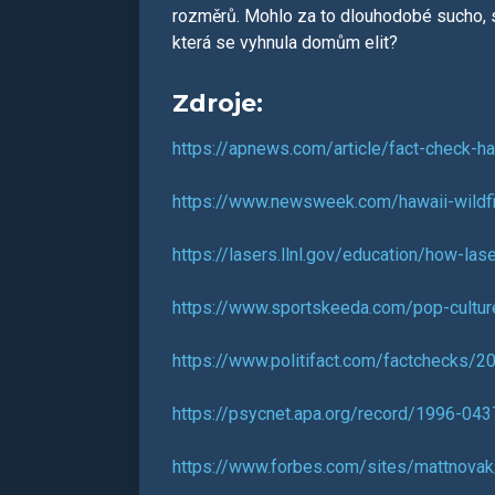
rozměrů. Mohlo za to dlouhodobé sucho, si
která se vyhnula domům elit?
Zdroje:
https://apnews.com/article/fact-check-
https://www.newsweek.com/hawaii-wildfir
https://lasers.llnl.gov/education/how-las
https://www.sportskeeda.com/pop-cultur
https://www.politifact.com/factchecks/2
https://psycnet.apa.org/record/1996-04
https://www.forbes.com/sites/mattnovak/