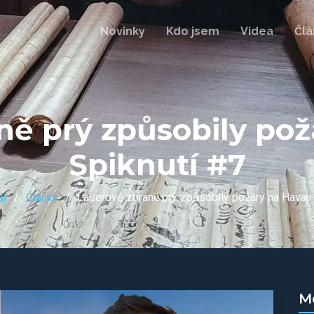
Novinky
Kdo jsem
Videa
Člá
ně prý způsobily požá
Spiknutí #7
ář
Články
Laserové zbraně prý způsobily požáry na Havaji 
M