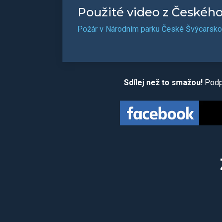
Použité video z Českéh
Požár v Národním parku České Švýcarsko 
Sdílej než to smažou!
Podpo