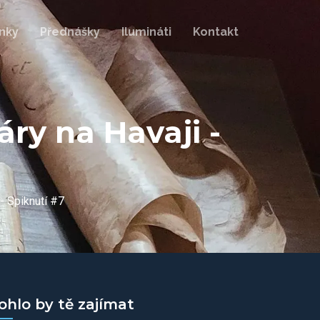
nky
Přednášky
Ilumináti
Kontakt
ry na Havaji -
- Spiknutí #7
ohlo by tě zajímat