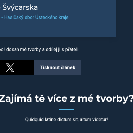
o Švýcarska
- Hasičský sbor Ústeckého kraje
ř dosah mé tvorby a sdílej ji s přáteli.
Tisknout článek
Zajímá tě více z mé tvorby
Quidquid latine dictum sit, altum videtur!