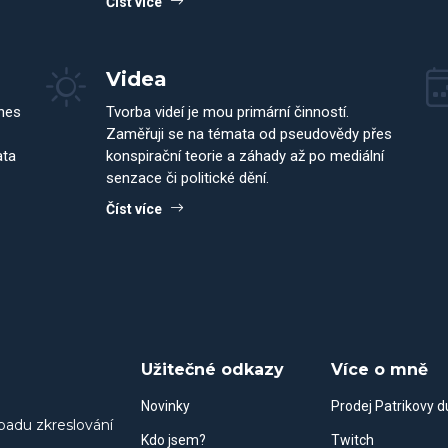
Číst více
Videa
dnes
Tvorba videí je mou primární činností.
Zaměřuji se na témata od pseudovědy přes
ata
konspirační teorie a záhady až po mediální
senzace či politické dění.
Číst více
Užitečné odkazy
Více o mně
Novinky
Prodej Patrikovy 
padu zkreslování
Kdo jsem?
Twitch