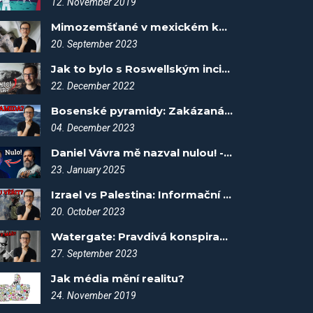
12. November 2019
Mimozemšťané v mexickém kongresu - Spiknutí #13
20. September 2023
Jak to bylo s Roswellským incidentem? Fakta vítězí #17
22. December 2022
Bosenské pyramidy: Zakázaná historie, nebo kopce? - Spiknutí #65
04. December 2023
Daniel Vávra mě nazval nulou! - Spiknutí #109
23. January 2025
Izrael vs Palestina: Informační válka - Spiknutí #35
20. October 2023
Watergate: Pravdivá konspirační teorie? - Spiknutí #18
27. September 2023
Jak média mění realitu?
24. November 2019