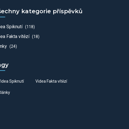
šechny kategorie příspěvků
dea Spiknutí
(118)
ea Fakta vítězí
(18)
ánky
(24)
agy
idea Spiknutí
Videa Fakta vítězí
lánky