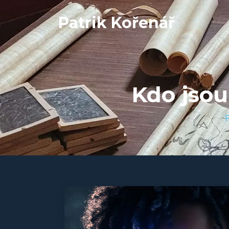
Patrik Kořenář
Kdo jsou
P