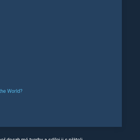
the World?
ř dosah mé tvorby a sdílej ji s přáteli.