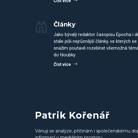
Číst více
Články
Jako bývalý redaktor časopisu Epocha i 
stále píši nejrůznější články, ve kterých se
snažím poutavě rozebírat všemožná tém
do hloubky.
Číst více
Patrik Kořenář
Věnuji se analýze, příčinám i společenskému do
informací v mediálním prostoru.