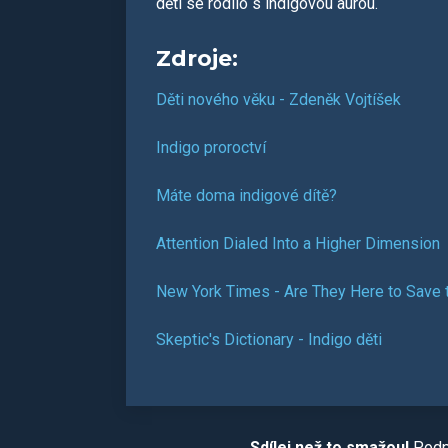
dětí se rodilo s indigovou aurou.
Zdroje:
Děti nového věku - Zdeněk Vojtíšek
Indigo proroctví
Máte doma indigové dítě?
Attention Dialed Into a Higher Dimension
New York Times - Are They Here to Save 
Skeptic's Dictionary - Indigo děti
Sdílej než to smažou!
Podpo