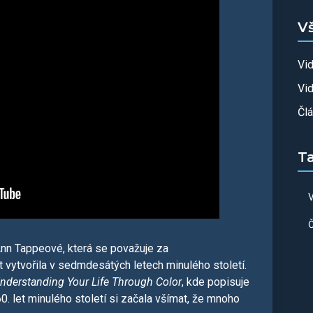
V
Vi
Vid
Čl
T
V
Č
Ann Tappeové, která se považuje za
vytvořila v sedmdesátých letech minulého století.
nderstanding Your Life Through Color
, kde popisuje
60. let minulého století si začala všímat, že mnoho