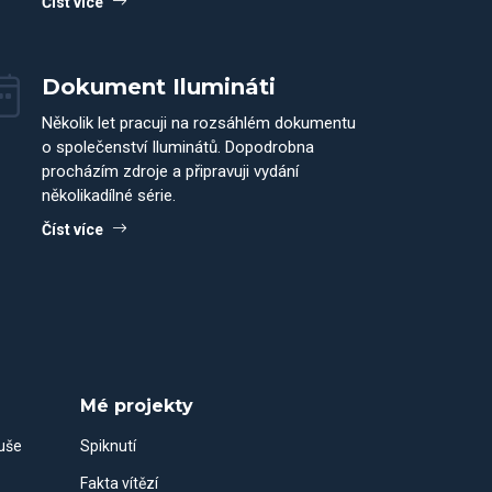
Číst více
Dokument Ilumináti
Několik let pracuji na rozsáhlém dokumentu
o společenství Iluminátů. Dopodrobna
procházím zdroje a připravuji vydání
několikadílné série.
Číst více
Mé projekty
duše
Spiknutí
Fakta vítězí