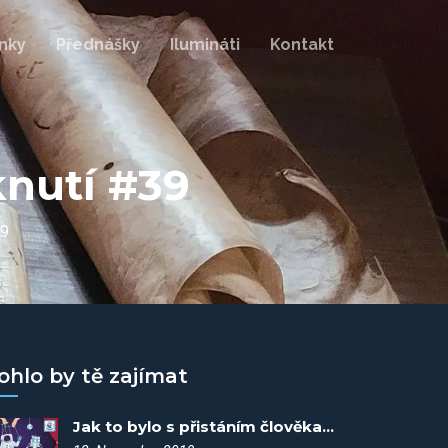
nky
Přednášky
Ilumináti
Kontakt
knutí #39
39
ohlo by tě zajímat
Jak to bylo s přistáním člověka na měsíci? Fakta vítězí #3