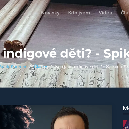
Novinky
Kdo jsem
Videa
Člá
 indigové děti? - Spi
atrik Kořenář
Články
Kdo jsou indigové děti? - Spiknutí #
M