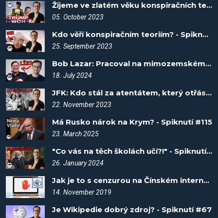
Žijeme ve zlatém věku konspiračních teorií? - Spiknutí #25
05. October 2023
Kdo věří konspiračním teoriím? - Spiknutí #16
25. September 2023
Bob Lazar: Pracoval na mimozemském talíři? - Spiknutí #100
18. July 2024
JFK: Kdo stál za atentátem, který otřásl světem? - Spiknutí #58
22. November 2023
Má Rusko nárok na Krym? - Spiknutí #115
23. March 2025
"Co vás na těch školách učí?!" - Spiknutí #85
26. January 2024
Jak je to s cenzurou na Čínském internetu? Fakta vítězí #5
14. November 2019
Je Wikipedie dobrý zdroj? - Spiknutí #67