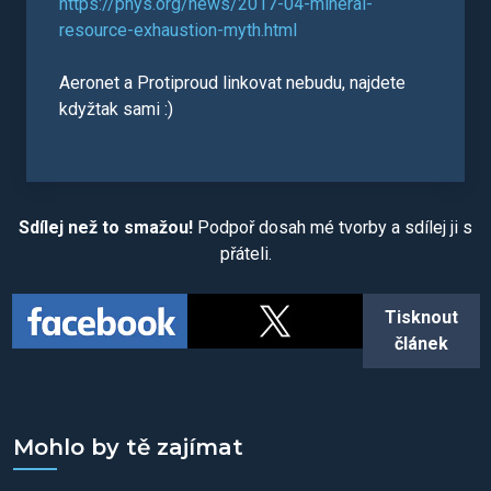
https://phys.org/news/2017-04-mineral-
resource-exhaustion-myth.html
Aeronet a Protiproud linkovat nebudu, najdete
kdyžtak sami :)
Sdílej než to smažou!
Podpoř dosah mé tvorby a sdílej ji s
přáteli.
Tisknout
článek
Mohlo by tě zajímat