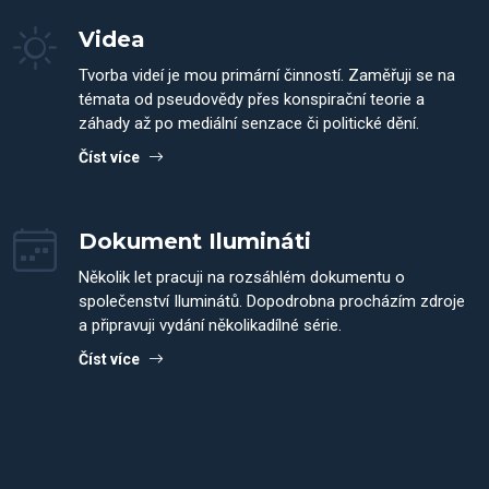
Videa
Tvorba videí je mou primární činností. Zaměřuji se na
témata od pseudovědy přes konspirační teorie a
záhady až po mediální senzace či politické dění.
Číst více
Dokument Ilumináti
Několik let pracuji na rozsáhlém dokumentu o
společenství Iluminátů. Dopodrobna procházím zdroje
a připravuji vydání několikadílné série.
Číst více