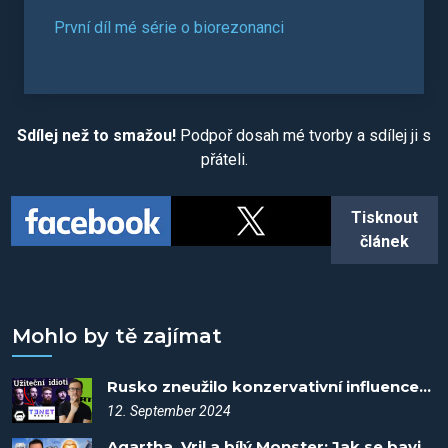
První díl mé série o biorezonanci
Sdílej než to smažou!
Podpoř dosah mé tvorby a sdílej ji s
přáteli.
Tisknout
článek
Mohlo by tě zajímat
Rusko zneužilo konzervativní influencery! - Spiknutí #103
12. September 2024
Agartha, Vril a bílý Monster: Jak se bavit popíráním Holokaustu?