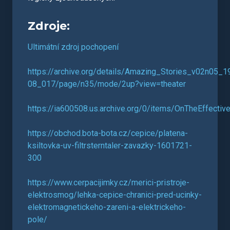
Zdroje:
Ultimátní zdroj pochopení
https://archive.org/details/Amazing_Stories_v02n05_1
08_017/page/n35/mode/2up?view=theater
https://ia600508.us.archive.org/0/items/OnTheEffe
https://obchod.bota-bota.cz/cepice/platena-
ksiltovka-uv-filtrsterntaler-zavazky-1601721-
300
https://www.cerpacijimky.cz/merici-pristroje-
elektrosmog/lehka-cepice-chranici-pred-ucinky-
elektromagnetickeho-zareni-a-elektrickeho-
pole/