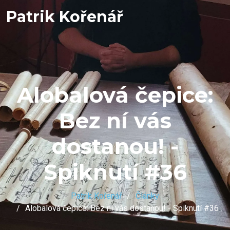
Patrik Kořenář
Alobalová čepice:
Bez ní vás
dostanou! -
Spiknutí #36
Patrik Kořenář
Články
Alobalová čepice: Bez ní vás dostanou! - Spiknutí #36