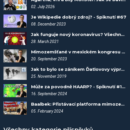
02. July 2026
Je Wikipedie dobrý zdroj? - Spiknutí #67
08. December 2023
Jak funguje nový koronavirus? Všechno o covidu #1
28. March 2021
Mimozemšťané v mexickém kongresu - Spiknutí #13
20. September 2023
Jak to bylo se záníkem Ďatlovovy výpravy? Fakta vítězí #13
25. November 2019
Může za povodně HAARP? - Spiknutí #104
16. September 2024
Baalbek: Přistávací platforma mimozemšťanů? - Spiknutí #89
05. February 2024
Všechny kategorie příspěvků