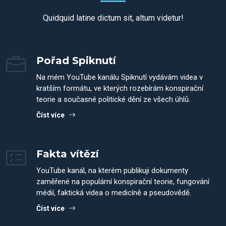
Quidquid latine dictum sit, altum videtur!
Pořad Spiknutí
Na mém YouTube kanálu Spiknutí vydávám videa v
kratším formátu, ve kterých rozebírám konspirační
teorie a současné politické dění ze všech úhlů.
Číst více
Fakta vítězí
YouTube kanál, na kterém publikuji dokumenty
zaměřené na populární konspirační teorie, fungování
médií, faktická videa o medicíně a pseudovědě.
Číst více