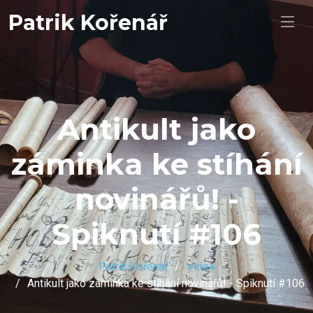
Patrik Kořenář
Antikult jako
záminka ke stíhání
novinářů! -
Spiknutí #106
Patrik Kořenář
Videa
Antikult jako záminka ke stíhání novinářů! - Spiknutí #106