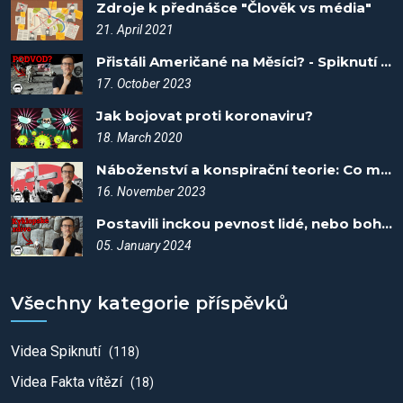
Zdroje k přednášce "Člověk vs média"
21. April 2021
Přistáli Američané na Měsíci? - Spiknutí #33
17. October 2023
Jak bojovat proti koronaviru?
18. March 2020
Náboženství a konspirační teorie: Co mají společného? - Spiknutí #54
16. November 2023
Postavili inckou pevnost lidé, nebo bohové? - Spiknutí #76
05. January 2024
Všechny kategorie příspěvků
Videa Spiknutí
(118)
Videa Fakta vítězí
(18)