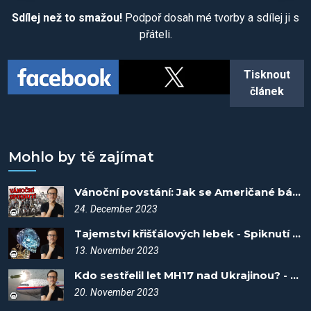
Sdílej než to smažou!
Podpoř dosah mé tvorby a sdílej ji s
přáteli.
Tisknout
článek
Mohlo by tě zajímat
Vánoční povstání: Jak se Američané báli vzpoury otroků - Spiknutí #73
24. December 2023
Tajemství křišťálových lebek - Spiknutí #51
13. November 2023
Kdo sestřelil let MH17 nad Ukrajinou? - Spiknutí #56
20. November 2023