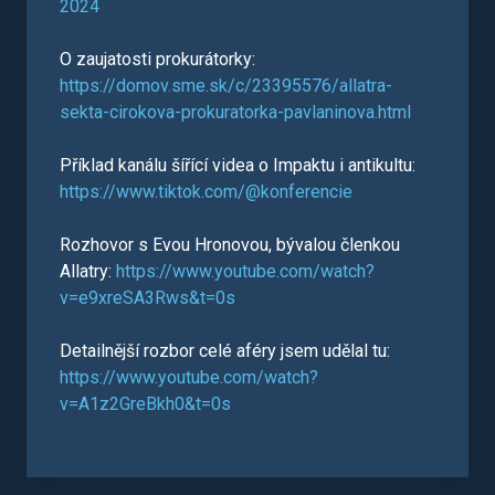
2024
O zaujatosti prokurátorky:
https://domov.sme.sk/c/23395576/allatra-
sekta-cirokova-prokuratorka-pavlaninova.html
Příklad kanálu šířící videa o Impaktu i antikultu:
https://www.tiktok.com/@konferencie
Rozhovor s Evou Hronovou, bývalou členkou
Allatry:
https://www.youtube.com/watch?
v=e9xreSA3Rws&t=0s
Detailnější rozbor celé aféry jsem udělal tu:
https://www.youtube.com/watch?
v=A1z2GreBkh0&t=0s