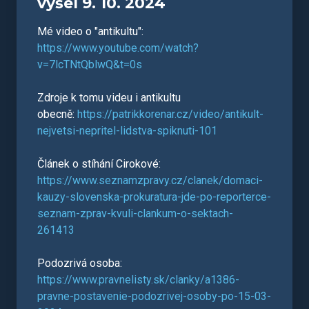
vyšel 9. 10. 2024
Mé video o "antikultu":
https://www.youtube.com/watch?
v=7lcTNtQblwQ&t=0s
Zdroje k tomu videu i antikultu
obecně:
https://patrikkorenar.cz/video/antikult-
nejvetsi-nepritel-lidstva-spiknuti-101
Článek o stíhání Cirokové:
https://www.seznamzpravy.cz/clanek/domaci-
kauzy-slovenska-prokuratura-jde-po-reporterce-
seznam-zprav-kvuli-clankum-o-sektach-
261413
Podozrivá osoba:
https://www.pravnelisty.sk/clanky/a1386-
pravne-postavenie-podozrivej-osoby-po-15-03-