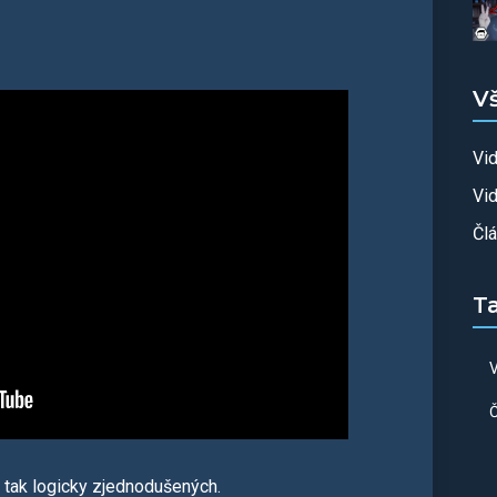
V
Vi
Vid
Čl
T
V
Č
e tak logicky zjednodušených.