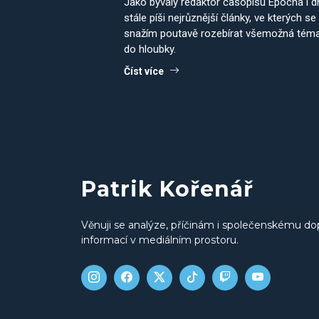
Jako bývalý redaktor časopisu Epocha i 
stále píši nejrůznější články, ve kterých se
snažím poutavě rozebírat všemožná tém
do hloubky.
Číst více
Patrik Kořenář
Věnuji se analýze, příčinám i společenskému do
informací v mediálním prostoru.