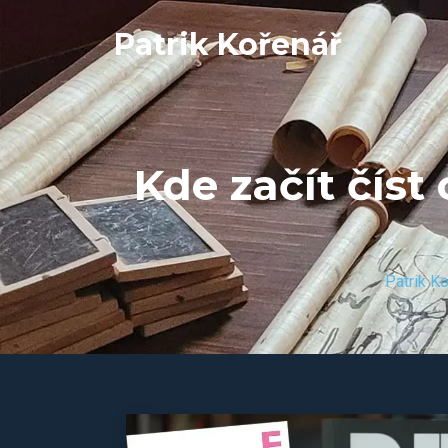
Patrik Kořenář
Kde začít číst
Patrik K