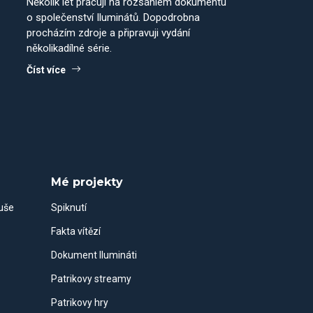
Několik let pracuji na rozsáhlém dokumentu
o společenství Iluminátů. Dopodrobna
procházím zdroje a připravuji vydání
několikadílné série.
Číst více
Mé projekty
duše
Spiknutí
Fakta vítězí
Dokument Ilumináti
Patrikovy streamy
Patrikovy hry