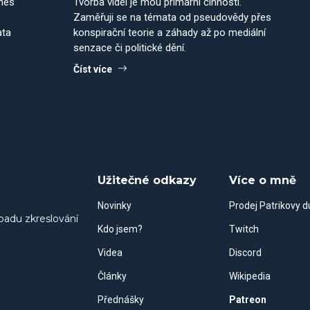
dnes
Tvorba videí je mou primární činností.
Zaměřuji se na témata od pseudovědy přes
ata
konspirační teorie a záhady až po mediální
senzace či politické dění.
Číst více
Užitečné odkazy
Více o mně
Novinky
Prodej Patrikovy 
padu zkreslování
Kdo jsem?
Twitch
Videa
Discord
Články
Wikipedia
Přednášky
Patreon