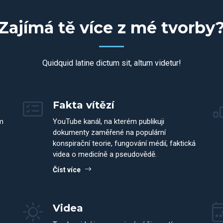
Zajímá tě více z mé tvorby
Quidquid latine dictum sit, altum videtur!
Fakta vítězí
m
YouTube kanál, na kterém publikuji
dokumenty zaměřené na populární
konspirační teorie, fungování médií, faktická
videa o medicíně a pseudovědě.
Číst více
Videa