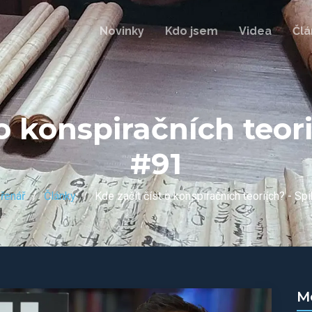
Novinky
Kdo jsem
Videa
Člá
 o konspiračních teori
#91
ořenář
Články
Kde začít číst o konspiračních teoriích? - Sp
M