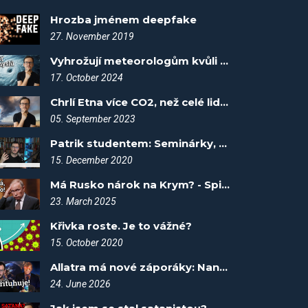
Hrozba jménem deepfake
27. November 2019
Vyhrožují meteorologům kvůli hurikánu?! - Spiknutí #107
17. October 2024
Chrlí Etna více CO2, než celé lidstvo? - Spiknutí #2
05. September 2023
Patrik studentem: Seminárky, zdroje, zajímavosti
15. December 2020
Má Rusko nárok na Krym? - Spiknutí #115
23. March 2025
Křivka roste. Je to vážné?
15. October 2020
Allatra má nové záporáky: Nanoplasty a youtubera!
24. June 2026