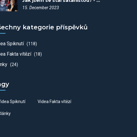
Jak jsem se stal satanistou? - Spiknutí #70
15. December 2023
šechny kategorie příspěvků
dea Spiknutí
(118)
ea Fakta vítězí
(18)
ánky
(24)
agy
idea Spiknutí
Videa Fakta vítězí
lánky