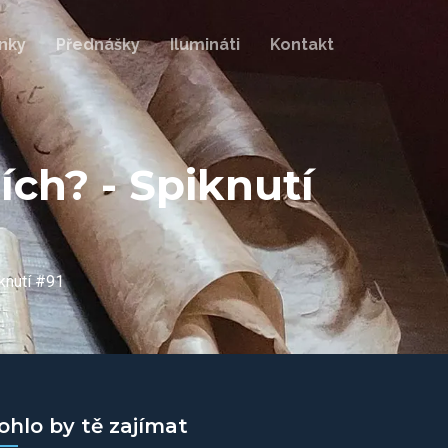
nky
Přednášky
Ilumináti
Kontakt
ích? - Spiknutí
iknutí #91
ohlo by tě zajímat