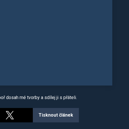
e
ř dosah mé tvorby a sdílej ji s přáteli.
Tisknout článek