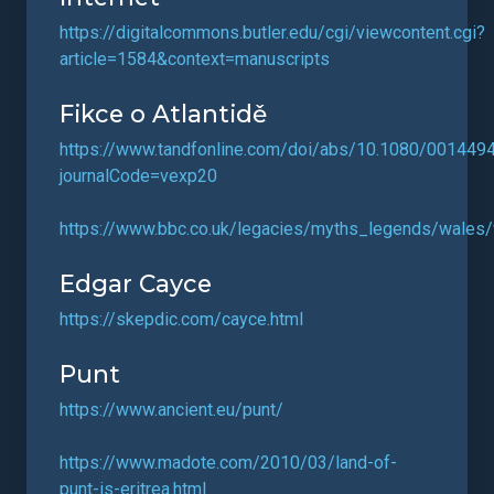
https://digitalcommons.butler.edu/cgi/viewcontent.cgi?
article=1584&context=manuscripts
Fikce o Atlantidě
https://www.tandfonline.com/doi/abs/10.1080/001449
journalCode=vexp20
https://www.bbc.co.uk/legacies/myths_legends/wales/
Edgar Cayce
https://skepdic.com/cayce.html
Punt
https://www.ancient.eu/punt/
https://www.madote.com/2010/03/land-of-
punt-is-eritrea.html