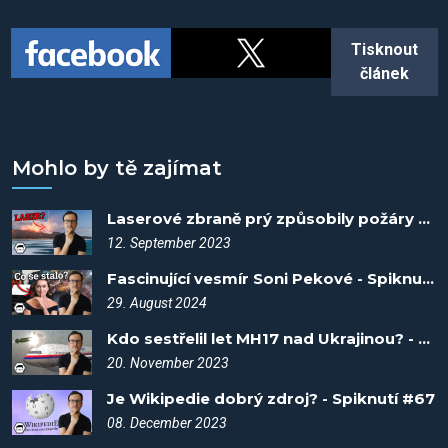
Tisknout
článek
Mohlo by tě zajímat
Laserové zbraně prý způsobily požáry na Havaji - Spiknutí #7
12. September 2023
Fascinující vesmír Soni Pekové - Spiknutí #102
29. August 2024
Kdo sestřelil let MH17 nad Ukrajinou? - Spiknutí #56
20. November 2023
Je Wikipedie dobrý zdroj? - Spiknutí #67
08. December 2023