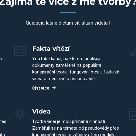
Zajímá tě více z mé tvorby
Quidquid latine dictum sit, altum videtur!
Fakta vítězí
m
YouTube kanál, na kterém publikuji
dokumenty zaměřené na populární
konspirační teorie, fungování médií, faktická
videa o medicíně a pseudovědě.
Číst více
Videa
dnes
Tvorba videí je mou primární činností.
Zaměřuji se na témata od pseudovědy přes
ata
konspirační teorie a záhady až po mediální