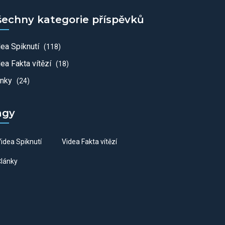
šechny kategorie příspěvků
dea Spiknutí
(118)
ea Fakta vítězí
(18)
ánky
(24)
agy
idea Spiknutí
Videa Fakta vítězí
lánky