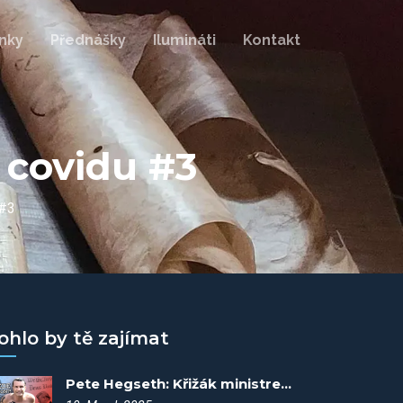
nky
Přednášky
Ilumináti
Kontakt
 covidu #3
 #3
ohlo by tě zajímat
Pete Hegseth: Křižák ministrem obrany? - Spiknutí #113