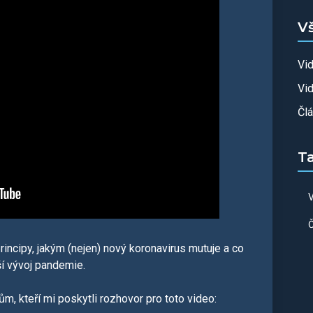
V
Vi
Vid
Čl
T
V
Č
rincipy, jakým (nejen) nový koronavirus mutuje a co
ší vývoj pandemie.
, kteří mi poskytli rozhovor pro toto video: