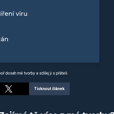
íření viru
lán
ř dosah mé tvorby a sdílej ji s přáteli.
Tisknout článek