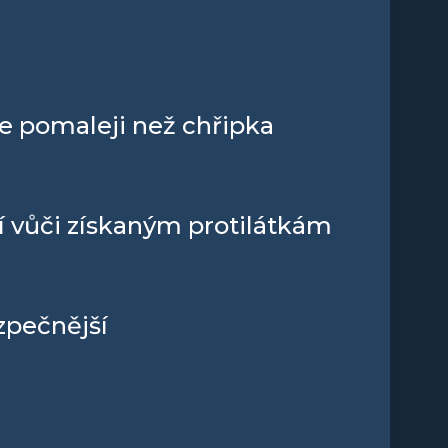
e pomaleji než chřipka
 vůči získaným protilátkám
zpečnější