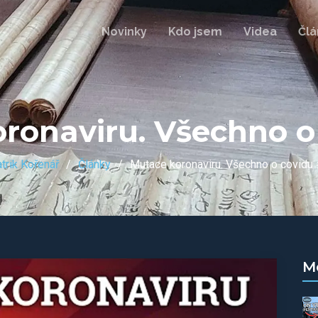
Novinky
Kdo jsem
Videa
Člá
ronaviru. Všechno o
trik Kořenář
Články
Mutace koronaviru. Všechno o covidu
M