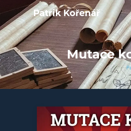
Patrik Kořenář
Mutace ko
Pa