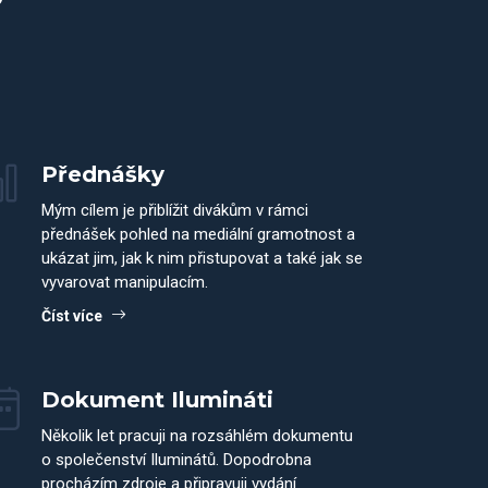
?
Přednášky
Mým cílem je přiblížit divákům v rámci
přednášek pohled na mediální gramotnost a
ukázat jim, jak k nim přistupovat a také jak se
vyvarovat manipulacím.
Číst více
Dokument Ilumináti
Několik let pracuji na rozsáhlém dokumentu
o společenství Iluminátů. Dopodrobna
procházím zdroje a připravuji vydání