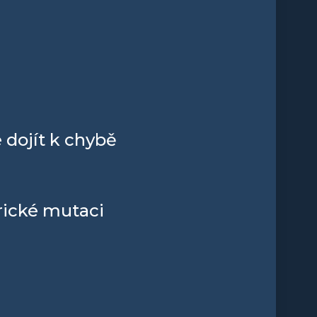
 dojít k chybě
frické mutaci