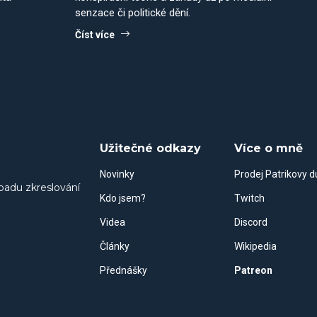
senzace či politické dění.
Číst více
Užitečné odkazy
Více o mně
Novinky
Prodej Patrikovy 
padu zkreslování
Kdo jsem?
Twitch
Videa
Discord
Články
Wikipedia
Přednášky
Patreon