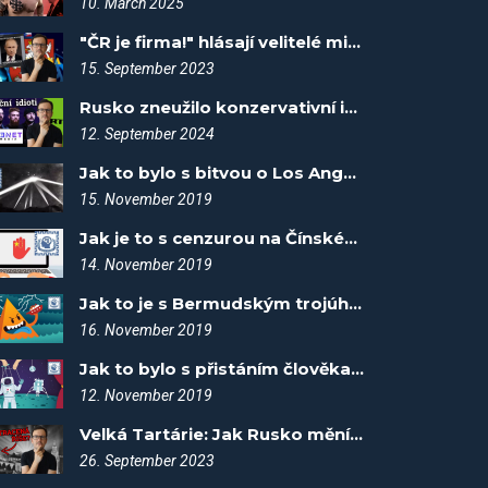
10. March 2025
"ČR je firma!" hlásají velitelé mimozemšťanů vzývající Putina - Spiknutí #10
15. September 2023
Rusko zneužilo konzervativní influencery! - Spiknutí #103
12. September 2024
Jak to bylo s bitvou o Los Angeles? Fakta vítězí #6
15. November 2019
Jak je to s cenzurou na Čínském internetu? Fakta vítězí #5
14. November 2019
Jak to je s Bermudským trojúhelníkem? Fakta vítězí #7
16. November 2019
Jak to bylo s přistáním člověka na měsíci? Fakta vítězí #3
12. November 2019
Velká Tartárie: Jak Rusko mění historii - Spiknutí #17
26. September 2023