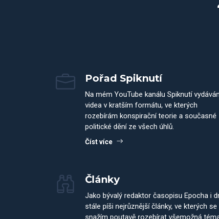
Pořad Spiknutí
Na mém YouTube kanálu Spiknutí vydává
videa v kratším formátu, ve kterých
rozebírám konspirační teorie a současné
politické dění ze všech úhlů.
Číst více
Články
Jako bývalý redaktor časopisu Epocha i 
stále píši nejrůznější články, ve kterých se
snažím poutavě rozebírat všemožná tém