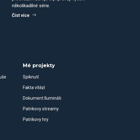
několikadílné série.
Číst více
Mé projekty
duše
Spiknutí
Fakta vítězí
Dokument Ilumináti
Patrikovy streamy
Patrikovy hry