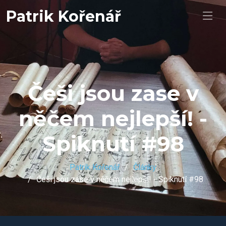
Patrik Kořenář
Češi jsou zase v
něčem nejlepší! -
Spiknutí #98
Patrik Kořenář
Články
Češi jsou zase v něčem nejlepší! - Spiknutí #98