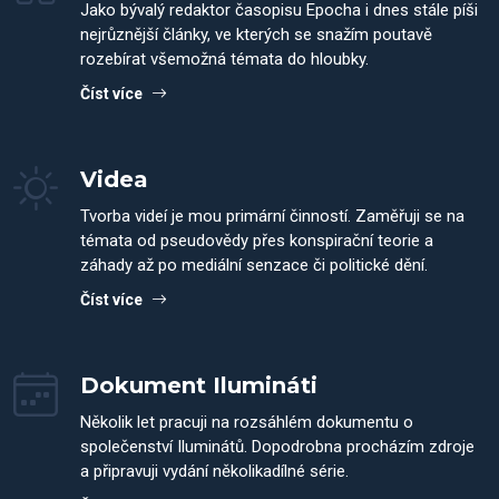
Jako bývalý redaktor časopisu Epocha i dnes stále píši
nejrůznější články, ve kterých se snažím poutavě
rozebírat všemožná témata do hloubky.
Číst více
Videa
Tvorba videí je mou primární činností. Zaměřuji se na
témata od pseudovědy přes konspirační teorie a
záhady až po mediální senzace či politické dění.
Číst více
Dokument Ilumináti
Několik let pracuji na rozsáhlém dokumentu o
společenství Iluminátů. Dopodrobna procházím zdroje
a připravuji vydání několikadílné série.