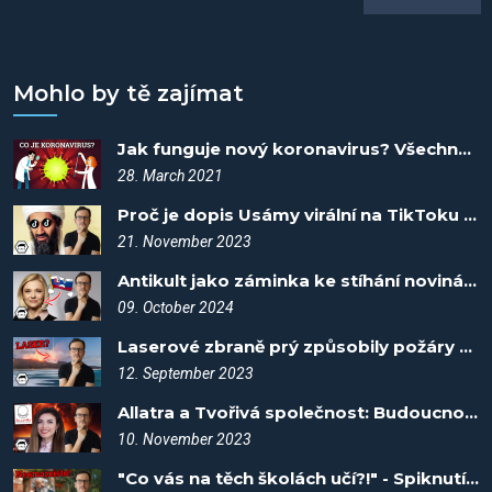
Mohlo by tě zajímat
Jak funguje nový koronavirus? Všechno o covidu #1
28. March 2021
Proč je dopis Usámy virální na TikToku - Spiknutí #57
21. November 2023
Antikult jako záminka ke stíhání novinářů! - Spiknutí #106
09. October 2024
Laserové zbraně prý způsobily požáry na Havaji - Spiknutí #7
12. September 2023
Allatra a Tvořivá společnost: Budoucnost nebo podvod? - Spiknutí #50
10. November 2023
"Co vás na těch školách učí?!" - Spiknutí #85