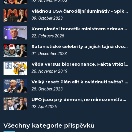
02. November 2023
Vládnou USA čarodějní Ilumináti? - Spiknutí #26
09. October 2023
Konspirační teoretik ministrem zdravotnictví?! - Spiknutí #110
22. February 2025
Satanistické celebrity a jejich tajná dvojčata - Spiknutí #64
01. December 2023
Věda versus bioresonance. Fakta vítězí #10.2
20. November 2019
Velký reset: Plán elit k ovládnutí světa? - Spiknutí #38
25. October 2023
UFO jsou prý démoni, ne mimozemšťané! - Spiknutí #122
02. April 2026
Všechny kategorie příspěvků