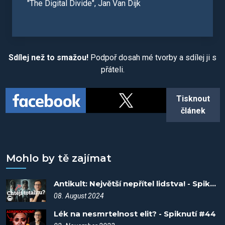
"The Digital Divide", Jan Van Dijk
Sdílej než to smažou!
Podpoř dosah mé tvorby a sdílej ji s
přáteli.
Tisknout
článek
Mohlo by tě zajímat
Antikult: Největší nepřítel lidstva! - Spiknutí #101
08. August 2024
Lék na nesmrtelnost elit? - Spiknutí #44