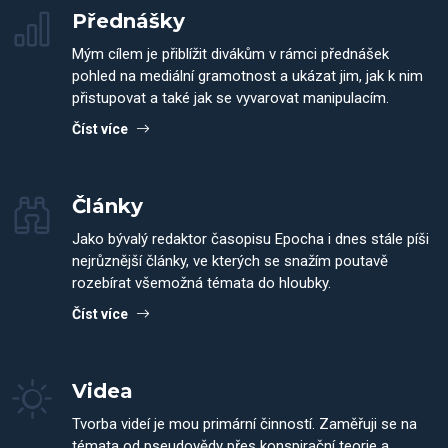
Přednášky
Mým cílem je přiblížit divákům v rámci přednášek
pohled na mediální gramotnost a ukázat jim, jak k nim
přistupovat a také jak se vyvarovat manipulacím.
Číst více
Články
Jako bývalý redaktor časopisu Epocha i dnes stále píši
nejrůznější články, ve kterých se snažím poutavě
rozebírat všemožná témata do hloubky.
Číst více
Videa
Tvorba videí je mou primární činností. Zaměřuji se na
témata od pseudovědy přes konspirační teorie a