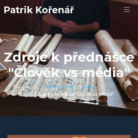
Patrik Kořenář
Zdroje k přednášce
"Člověk vs média"
Patrik Kořenář
Videa
Zdroje k přednášce "Člověk vs média"