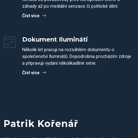
záhady až po mediální senzace či politické dění.
Číst více
Dokument Ilumináti
Několik let pracuji na rozsáhlém dokumentu o
společenství Iluminátů. Dopodrobna procházím zdroje
a připravuji vydání několikadílné série.
Číst více
Patrik Kořenář