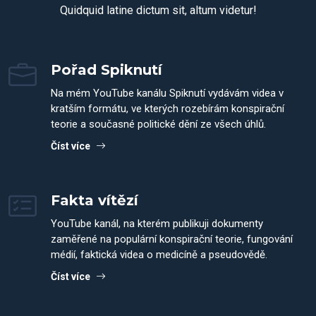
Quidquid latine dictum sit, altum videtur!
Pořad Spiknutí
Na mém YouTube kanálu Spiknutí vydávám videa v
kratším formátu, ve kterých rozebírám konspirační
teorie a současné politické dění ze všech úhlů.
Číst více
Fakta vítězí
YouTube kanál, na kterém publikuji dokumenty
zaměřené na populární konspirační teorie, fungování
médií, faktická videa o medicíně a pseudovědě.
Číst více