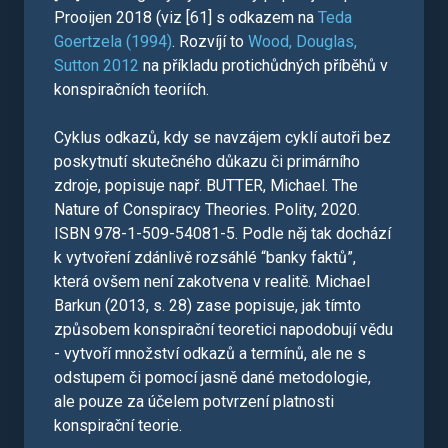
Prooijen 2018 (viz [61] s odkazem na
Teda
Goertzela (1994)
. Rozvíjí to
Wood, Douglas,
Sutton 2012
na příkladu protichůdných příběhů v
konspiračních teoriích.
Cyklus odkazů, kdy se navzájem cyklí autoři bez
poskytnutí skutečného důkazu či primárního
zdroje, popisuje např. BUTTER, Michael. The
Nature of Conspiracy Theories. Polity, 2020.
ISBN 978-1-509-54081-5. Podle něj tak dochází
k vytvoření zdánlivě rozsáhlé “banky faktů”,
která ovšem není zakotvena v realitě. Michael
Barkun (2013, s. 28) zase popisuje, jak tímto
způsobem konspirační teoretici napodobují vědu
- vytvoří množství odkazů a termínů, ale ne s
odstupem či pomocí jasně dané metodologie,
ale pouze za účelem potvrzení platnosti
konspirační teorie.