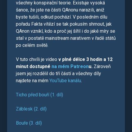
všechny konspirační teorie. Existuje vysoká
šance, že jste na části QAnonu narazili, aniž
byste tušili, odkud pochází. V posledním dílu
pořadu Fakta vítězí se tak pokusím shrnout, jak
QAnon vznikl, kdo a proč jej šířil i do jaké míry se
stal v postatě mainstream narativem v řadě států
po celém světě.
V tuto chvíli je video
v plné délce 3 hodin a 12
minut dostupné
na mém Patreon
u.
Zároveň
jsem jej rozdělil do tří částí a všechny díly
najdete na mém
YouTube kanálu
.
Ticho před bouří (1. díl)
Záblesk (2. díl)
Bouře (3. díl)