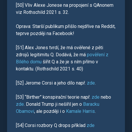
[50] Vliv Alexe Jonese na propojení s QAnonem
viz Rothschild 2021 s. 32.
Oprava: Starší publikum přišlo nejdříve na Reddit,
teprve později na Facebook!
[51] Alex Jones tvrdí, že má ověřené z pěti
zdrojů legitimitu Q. Dodává, že má
pověření z
Bílého domu
šířit Q a že je s ním přímo v
kontaktu. (Rothschild 2021 s. 40)
[52] Jerome Corsi a jeho dílo např.
zde
.
[53] “Birther” konspirační teorie např.
zde
nebo
zde
. Donald Trump ji nešířil jen o
Baracku
Obamovi
, ale později i o
Kamale Harris
.
[54] Corsi rozbory Q drops příklad
zde