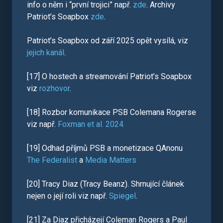
info o něm i “první trojici” např.
zde
. Archivy
Patriot’s Soapbox
zde
.
Patriot’s Soapbox od září 2025 opět vysílá, viz
jejich kanál
.
[17] O hostech a streamování Patriot’s Soapbox
viz
rozhovor
.
[18] Rozbor komunikace PSB Colemana Rogerse
viz např.
Foxman et al. 2024
[19] Odhad příjmů PSB a monetizace QAnonu
The Federalist
a
Media Matters
[20] Tracy Diaz (Tracy Beanz). Shrnující článek
nejen o její roli viz např.
Spiegel
.
[21] Za Diaz přicházejí Coleman Rogers a Paul