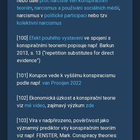
nebo dále
proč narcisté věří konspiračním
teoriím
,
narcismus a používání sociálních médií
,
narcismus v
politické participaci
nebo tzv.
kolektivní narcismus
[100]
Efekt pouhého vystavení
ve spojení s
konspiračními teoriemi popisuje např. Barkun
2013, s. 13 (“repetition substitutes for direct
evidence”)
[101] Korupce vede k vyššímu konspiracismu
podle např.
van Prooijen 2022
[102] Ekonomická úzkost a konspirační teorie
viz
mé video
, zajímavý výzkum
zde
[103] Víra v nadpřirozeno, pověrčivost jako
významný prediktor víry konspiračním teoriím
viz např. FENSTER, Mark. Conspiracy theories: