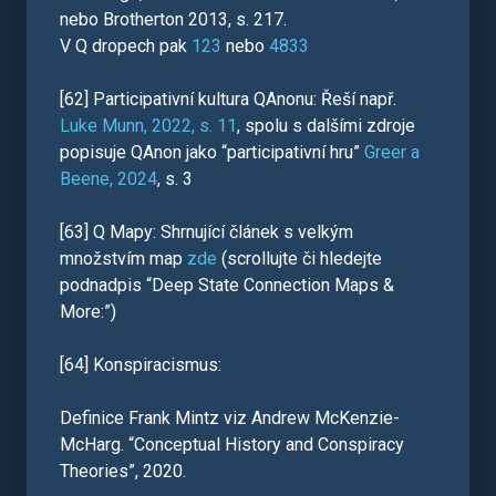
nebo Brotherton 2013, s. 217.
V Q dropech pak
123
nebo
4833
[62] Participativní kultura QAnonu: Řeší např.
Luke Munn, 2022, s. 11
, spolu s dalšími zdroje
popisuje QAnon jako “participativní hru”
Greer a
Beene, 2024
, s. 3
[63] Q Mapy: Shrnující článek s velkým
množstvím map
zde
(scrollujte či hledejte
podnadpis “Deep State Connection Maps &
More:”)
[64] Konspiracismus:
Definice Frank Mintz viz Andrew McKenzie-
McHarg. “Conceptual History and Conspiracy
Theories”, 2020.