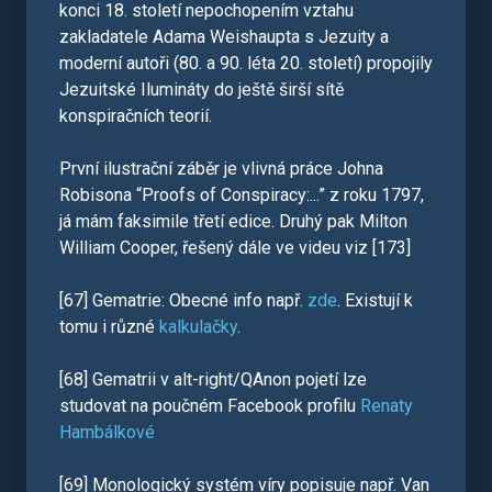
konci 18. století nepochopením vztahu
zakladatele Adama Weishaupta s Jezuity a
moderní autoři (80. a 90. léta 20. století) propojily
Jezuitské Ilumináty do ještě širší sítě
konspiračních teorií.
První ilustrační záběr je vlivná práce Johna
Robisona “Proofs of Conspiracy:...” z roku 1797,
já mám faksimile třetí edice. Druhý pak Milton
William Cooper, řešený dále ve videu viz [173]
[67] Gematrie: Obecné info např.
zde
. Existují k
tomu i různé
kalkulačky
.
[68] Gematrii v alt-right/QAnon pojetí lze
studovat na poučném Facebook profilu
Renaty
Hambálkové
[69] Monologický systém víry popisuje např. Van