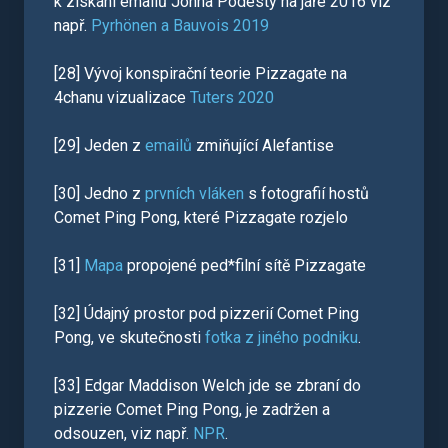
k získání emailů Johna Podesty na jaře 2016 viz
např.
Pyrhönen a Bauvois 2019
[28] Vývoj konspirační teorie Pizzagate na
4chanu vizualizace
Tuters 2020
[29] Jeden z
emailů
zmiňující Alefantise
[30] Jedno z
prvních vláken
s fotografií hostů
Comet Ping Pong, které Pizzagate rozjelo
[31]
Mapa
propojené ped*filní sítě Pizzagate
[32] Údajný prostor pod pizzerií Comet Ping
Pong, ve skutečnosti
fotka z jiného podniku
.
[33] Edgar Maddison Welch jde se zbraní do
pizzerie Comet Ping Pong, je zadržen a
odsouzen, viz např.
NPR
.