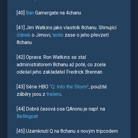
[40]
Ban
Gamergate na 4chanu
[41] Jim Watkins jako vlastník 8chanu. Shrnující
článek
o Jimovi,
tento
zase o jeho převzetí
8chanu.
[42] Oprava: Ron Watkins se stal
administrátorem 8chanu až poté, co zcela
odešel jeho zakladatel Fredrick Brennan.
[43] Série HBO
“Q: Into the Storm”
, použité
záběry jsou z
traileru
.
[44] Dobrá časová osa QAnonu je např. na
Bellingcat
[45] Uzamknutí Q na 8chanu s novým tripcodem