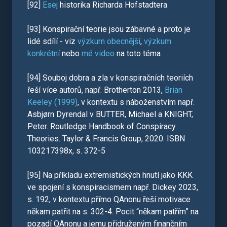
[92]
Esej
historika Richarda Hofstadtera
[93] Konspirační teorie jsou zábavné a proto je
lidé sdílí - viz
výzkum obecnější
,
výzkum
konkrétní
nebo
mé video
na toto téma
[94] Souboj dobra a zla v konspiračních teoriích
řeší více autorů, např. Brotherton 2013,
Brian
Keeley (1999)
, v kontextu s náboženstvím např.
Asbjørn Dyrendal v BUTTER, Michael a KNIGHT,
Peter. Routledge Handbook of Conspiracy
Theories. Taylor & Francis Group, 2020. ISBN
103217398x, s. 372-5
[95] Na příkladu extremistických hnutí jako KKK
ve spojení s konspiracismem např. Dickey 2023,
s. 192, v kontextu přímo QAnonu řeší motivace
někam patřit na s. 302-4. Pocit “někam patřím” na
pozadí QAnonu a jemu přidruženým finančním