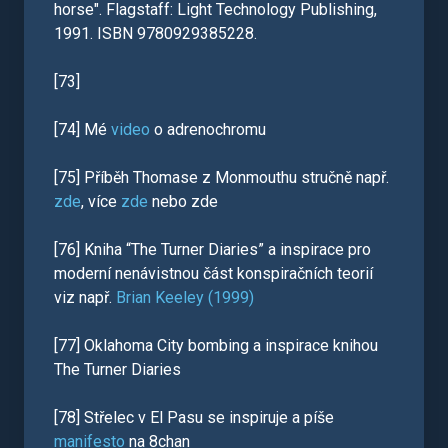
horse". Flagstaff: Light Technology Publishing,
1991. ISBN 9780929385228.
[73]
[74] Mé
video
o adrenochromu
[75] Příběh Thomase z Monmouthu stručně např.
zde
, více
zde
nebo zde
[76] Kniha “The Turner Diaries” a inspirace pro
moderní nenávistnou část konspiračních teorií
viz např.
Brian Keeley (1999)
[77] Oklahoma City bombing a inspirace knihou
The Turner Diaries
[78] Střelec v El Pasu se inspiruje a píše
manifesto
na 8chan