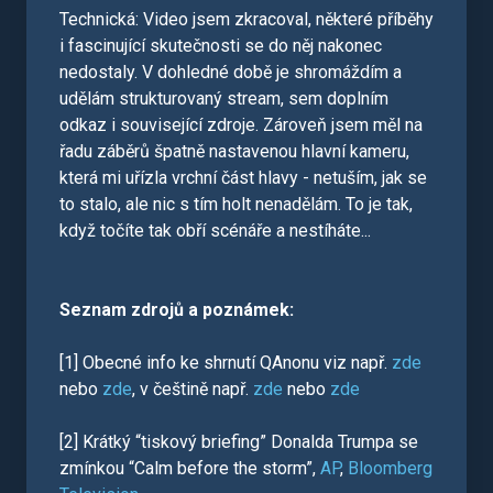
Technická: Video jsem zkracoval, některé příběhy
i fascinující skutečnosti se do něj nakonec
nedostaly. V dohledné době je shromáždím a
udělám strukturovaný stream, sem doplním
odkaz i související zdroje. Zároveň jsem měl na
řadu záběrů špatně nastavenou hlavní kameru,
která mi uřízla vrchní část hlavy - netuším, jak se
to stalo, ale nic s tím holt nenadělám. To je tak,
když točíte tak obří scénáře a nestíháte...
Seznam zdrojů a poznámek:
[1] Obecné info ke shrnutí QAnonu viz např.
zde
nebo
zde
, v češtině např.
zde
nebo
zde
[2] Krátký “tiskový briefing” Donalda Trumpa se
zmínkou “Calm before the storm”,
AP
,
Bloomberg