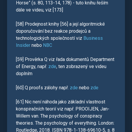
Horse” (s. 80, 113-14, 178) - tuto knihu řeším
dále ve videu, viz [173]
[58] Prodejnost knihy [56] a její algoritmické
doporučování bez reakce prodejců a
technologických společností viz
Business
Insider
nebo
NBC
[59] Prověrka Q viz řada dokumentů Department
of Energy, např.
zde
, ten zobrazený ve videu
doplním
[60] Q proofs zálohy např.
zde
nebo
zde
[61] Nic není náhoda jako základní vlastnost
konspiračních teorií viz např. PROOIJEN, Jan-
Willem van. The psychology of conspiracy
theories. The psychology of everything. London:
Routledge, 2018. ISBN 978-1-138-69610-5, s. 8