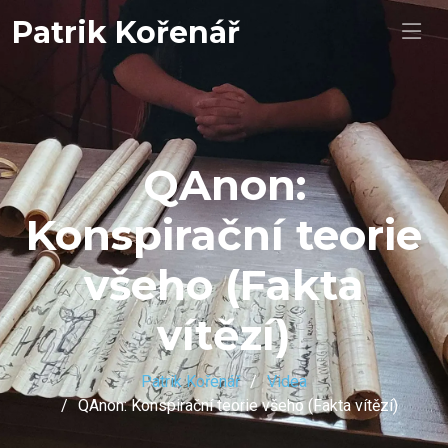
Patrik Kořenář
QAnon:
Konspirační teorie
všeho (Fakta
vítězí)
Patrik Kořenář
Videa
QAnon: Konspirační teorie všeho (Fakta vítězí)