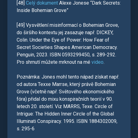
[48]
Celý dokument
Alexe Jonese “Dark Secrets:
Inside Bohemian Grove”
[49] Vysvětlení misinformací o Bohemian Grove,
do širšího kontextu jej zasazuje např. DICKEY,
Colin. Under the Eye of Power: How Fear of
Secret Societies Shapes American Democracy.
Penguin, 2023. ISBN 0593299450, s. 289-292.
Pro shrnutí můžete mrknout na mé
video
.
Poznámka: Jones mohl tento nápad získat např.
od autora Texxe Marrse, který právě Bohemian
Grove (včetně např. Světového ekonomického
fóra) přidal do mixu konspiračních teorií v 90.
letech 20. století. Viz MARRS, Texe. Circle of
Intrigue: The Hidden Inner Circle of the Global
Illuminati Conspiracy. 1995. ISBN 1884302009,
s. 295-6