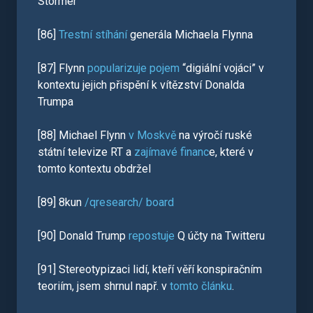
Stormer
[86]
Trestní stíhání
generála Michaela Flynna
[87] Flynn
popularizuje pojem
“digiální vojáci” v
kontextu jejich přispění k vítězství Donalda
Trumpa
[88] Michael Flynn
v Moskvě
na výročí ruské
státní televize RT a
zajímavé financ
e, které v
tomto kontextu obdržel
[89] 8kun
/qresearch/ board
[90] Donald Trump
repostuje
Q účty na Twitteru
[91] Stereotypizaci lidí, kteří věří konspiračním
teoriím, jsem shrnul např. v
tomto článku
.