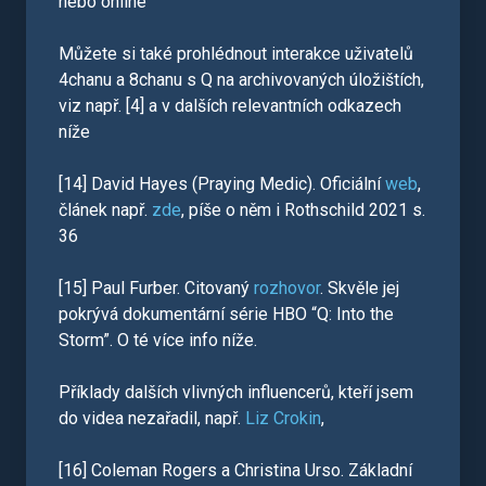
nebo online
Můžete si také prohlédnout interakce uživatelů
4chanu a 8chanu s Q na archivovaných úložištích,
viz např. [4] a v dalších relevantních odkazech
níže
[14] David Hayes (Praying Medic). Oficiální
web
,
článek např.
zde
, píše o něm i Rothschild 2021 s.
36
[15] Paul Furber. Citovaný
rozhovor
. Skvěle jej
pokrývá dokumentární série HBO “Q: Into the
Storm”. O té více info níže.
Příklady dalších vlivných influencerů, kteří jsem
do videa nezařadil, např.
Liz Crokin
,
[16] Coleman Rogers a Christina Urso. Základní