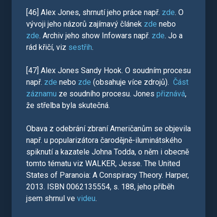
[46] Alex Jones, shrnutí jeho práce např.
zde
. O
vývoji jeho názorů zajímavý článek
zde
nebo
zde
. Archiv jeho show Infowars např.
zde
. Jo a
rád křičí, viz
sestřih
.
[47] Alex Jones Sandy Hook. O soudním procesu
např.
zde
nebo
zde
(obsahuje více zdrojů).
Část
záznamu
ze soudního procesu. Jones
přiznává
,
že střelba byla skutečná.
Obava z odebrání zbraní Američanům se objevila
např. u popularizátora čarodějně-iluminátského
spiknutí a kazatele Johna Todda, o něm i obecně
tomto tématu viz WALKER, Jesse. The United
States of Paranoia: A Conspiracy Theory. Harper,
2013. ISBN 0062135554, s. 188, jeho příběh
jsem shrnul ve
videu
.