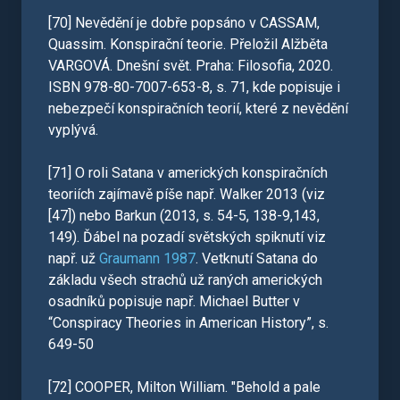
[70] Nevědění je dobře popsáno v CASSAM,
Quassim. Konspirační teorie. Přeložil Alžběta
VARGOVÁ. Dnešní svět. Praha: Filosofia, 2020.
ISBN 978-80-7007-653-8, s. 71, kde popisuje i
nebezpečí konspiračních teorií, které z nevědění
vyplývá.
[71] O roli Satana v amerických konspiračních
teoriích zajímavě píše např. Walker 2013 (viz
[47]) nebo Barkun (2013, s. 54-5, 138-9,143,
149). Ďábel na pozadí světských spiknutí viz
např. už
Graumann 1987
. Vetknutí Satana do
základu všech strachů už raných amerických
osadníků popisuje např. Michael Butter v
“Conspiracy Theories in American History”, s.
649-50
[72] COOPER, Milton William. "Behold a pale