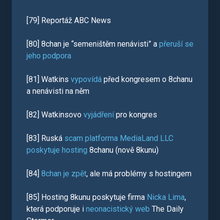
[79] Reportáž ABC News
[80] 8chan je “semeništěm nenávisti” a
přeruší se
jeho podpora
[81] Watkins
vypovídá
před kongresem o 8chanu
a nenávisti na něm
[82] Watkinsovo
vyjádření
pro kongres
[83] Ruská
scam platforma
MediaLand LLC
poskytuje hosting
8chanu (nově 8kunu)
[84]
8chan je zpět
, ale má problémy s hostingem
[85] Hosting 8kunu poskytuje firma
Nicka Lima
,
která podporuje i
neonacistický web
The Daily