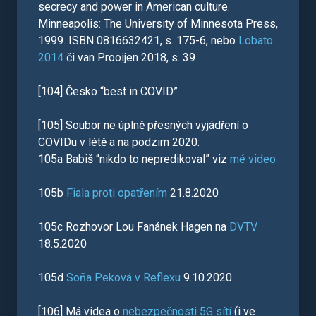
secrecy and power in American culture.
Minneapolis: The University of Minnesota Press,
1999. ISBN 0816632421, s. 175-6, nebo
Lobato
2014
či van Prooijen 2018, s. 39
[104] Česko “best in COVID”
[105] Soubor ne úplně přesných vyjádření o
COVIDu v létě a na podzim 2020:
105a Babiš “nikdo to nepredikoval” viz
mé video
105b
Fiala proti opatřením
21.8.2020
105c Rozhovor Lou Fanánek Hagen na
DVTV
18.5.2020
105d
Soňa Peková v Reflexu
9.10.2020
[106] Má videa o
nebezpečnosti 5G sítí
(i ve