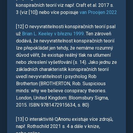
konspiračních teorií viz např. Craft et al. 2017 s.
3 (viz [10]) nebo více popisuje
van Prooijen 2022
[12] O nevyvratitelnosti konspiračních teorií psal
už
Brian L. Keeley v březnu 1999
. Ten zároveň
dodává, že nevyvratitelnost konspiračních teorií
lze přepokládat jen tehdy, že nemáme rozumný
důvod věřit, že existuje reálný tlak na utlumení
nebo zkreslení vyšetřování (s. 14). Jako jednu ze
základních charakteristik konspiračních teorií
uvedl nevyvratitelnost i psycholog Rob
Brotherton (BROTHERTON, Rob. Suspicious
minds: why we believe conspiracy theories.
London, United Kingdom: Bloomsbury Sigma,
2015. ISBN 9781472915634, s. 80)
[13] O interaktivitě QAnonu existuje více zdrojů,
např. Rothschild 2021 s. 4 a dále v knize,