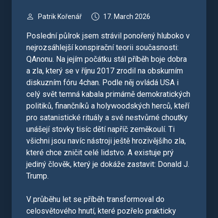
Patrik Kořenář
17. March 2026
Poslední půlrok jsem strávil ponořený hluboko v
nejrozsáhlejší konspirační teorii současnosti:
QAnonu. Na jejím počátku stál příběh boje dobra
a zla, který se v říjnu 2017 zrodil na obskurním
diskuzním fóru 4chan. Podle něj ovládá USA i
celý svět temná kabala primárně demokratických
politiků, finančníků a holywoodských herců, kteří
pro satanistické rituály a své nestvůrné choutky
unášejí stovky tisíc dětí napříč zeměkoulí. Ti
všichni jsou navíc nástroji ještě hrozivějšího zla,
které chce zničit celé lidstvo. A existuje prý
jediný člověk, který je dokáže zastavit: Donald J.
Trump.
V průběhu let se příběh transformoval do
celosvětového hnutí, které pozřelo prakticky