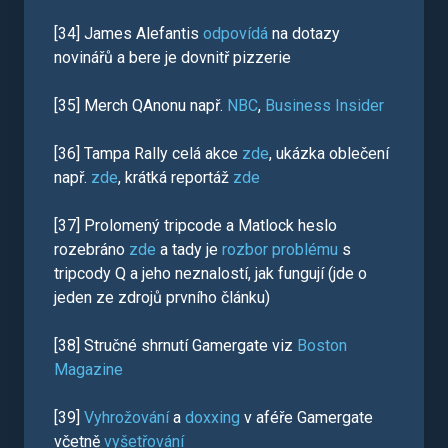
[34] James Alefantis
odpovídá
na dotazy
novinářů a bere je dovnitř pizzerie
[35] Merch QAnonu např.
NBC
,
Business Insider
[36] Tampa Rally celá akce
zde
, ukázka oblečení
např.
zde
, krátká reportáž
zde
[37] Prolomený tripcode a Matlock heslo
rozebráno
zde
a tady je
rozbor problému
s
tripcody Q a jeho neznalostí, jak fungují (jde o
jeden ze zdrojů prvního článku)
[38] Stručné shrnutí Gamergate viz
Boston
Magazine
[39]
Vyhrožování
a
doxxing
v aféře Gamergate
včetně
vyšetřování