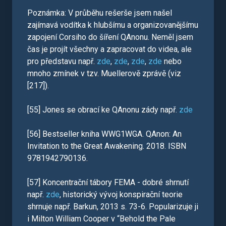
Poznámka: V průběhu rešerše jsem našel
zajímavá vodítka k hlubšímu a organizovanějšímu
zapojení Corsiho do šíření QAnonu. Neměl jsem
čas je projít všechny a zapracovat do videa, ale
pro představu např.
zde
,
zde
,
zde
,
zde
nebo
mnoho zmínek v tzv. Muellerově zprávě (viz
[217]).
[55] Jones se obrací ke QAnonu zády např.
zde
[56] Bestseller kniha WWG1WGA. QAnon: An
Invitation to the Great Awakening. 2018. ISBN
9781942790136.
[57] Koncentrační tábory FEMA - dobré shrnutí
např.
zde
, historický vývoj konspirační teorie
shrnuje např. Barkun, 2013 s. 73-6. Popularizuje ji
i Milton William Cooper v “Behold the Pale