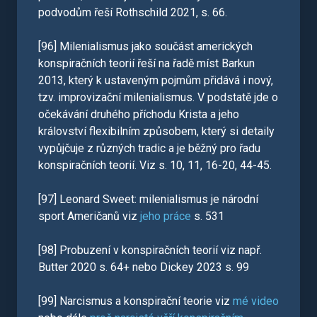
podvodům řeší Rothschild 2021, s. 66.
[96] Milenialismus jako součást amerických
konspiračních teorií řeší na řadě míst Barkun
2013, který k ustaveným pojmům přidává i nový,
tzv. improvizační milenialismus. V podstatě jde o
očekávání druhého příchodu Krista a jeho
království flexibilním způsobem, který si detaily
vypůjčuje z různých tradic a je běžný pro řadu
konspiračních teorií. Viz s. 10, 11, 16-20, 44-45.
[97] Leonard Sweet: milenialismus je národní
sport Američanů viz
jeho práce
s. 531
[98] Probuzení v konspiračních teorií viz např.
Butter 2020 s. 64+ nebo Dickey 2023 s. 99
[99] Narcismus a konspirační teorie viz
mé video