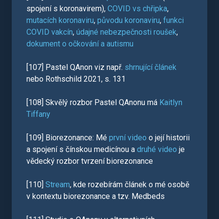
spojení s koronavirem),
COVID vs chřipka
,
mutacích koronaviru
,
původu koronaviru
,
funkci
COVID vakcín
,
údajné nebezpečnosti roušek
,
dokument o očkování a autismu
[107] Pastel QAnon viz např.
shrnující článek
nebo Rothschild 2021, s. 131
[108] Skvělý rozbor Pastel QAnonu má
Kaitlyn
Tiffany
[109] Biorezonance: Mé
první video
o její historii
a spojení s čínskou medicínou a
druhé video
je
vědecký rozbor tvrzení biorezonance
[110]
Stream
, kde rozebírám článek o mé osobě
v kontextu biorezonance a tzv. Medbeds