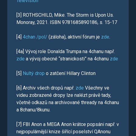
Television
[3] ROTHSCHILD, Mike. The Storm is Upon Us.
Monoray, 2021. ISBN 9781685890186, s. 15-17
[4]
4chan /pol/
(záloha), aktivní fórum je
zde
.
[4a] Vývoj role Donalda Trumpa na 4chanu např.
zde
a vývoj obecné “stranickosti” na 4chanu
zde
[5]
Nultý drop
o zatčení Hillary Clinton
[6] Archiv všech dropů např.
zde
Všechny ve
videu zobrazené dropy lze nalézt právě tady,
včetně odkazů na archivované thready na 4chanu
a 8chanu/8kunu.
[7] FBI Anon a MEGA Anon krátce popsáni např. v
nejpopulárnější knize šířící poselství QAnonu