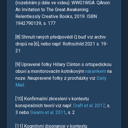
(rozebírám ji dále ve videu): WWG1WGA. QAnon:
An Invitation to The Great Awakening.
Relentlessly Creative Books, 2019. ISBN
1942790139, s. 177
[8] Shrnutí raných předpovědí Q buď viz archiv
dropů na [6], nebo např. Rothschild 2021 s. 19-
21
[9] Upravené fotky Hillary Clinton s ortopedickou
obuví a monitorovacím kotníkovým
náramkem
na
noze. Neupravené fotky z procházky viz
Daily
Mail
.
[10] Konfirmační zkreslení v kontextu
konspiračních teorií viz např.
Craft et al. 2017
, s.
3 nebo
Swami et al. 2011
, s. 2
[11] Kognitivní disonance v kontextu