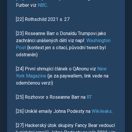
Furber viz
NBC
.
[22] Rothschild 2021 s. 27
[23] Roseanne Barr o Donaldu Trumpovi jako
zachránci unášených dětí viz např.
Washington
Post
(kontext jen s citací, původní tweet byl
odstraněn)
[24] První shrnující článek o QAnonu viz
New
York Magazine
(je za paywallem, link vede na
odemčenou verzi)
[25] Rozhovor s Roseanne Barr na
RT
[26] Uniklé emaily Johna Podesty na
Wikileaks
.
[27] Hackerský útok skupiny Fancy Bear vedoucí