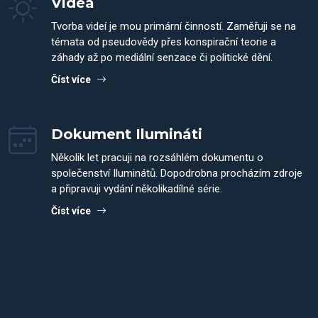
Videa
Tvorba videí je mou primární činností. Zaměřuji se na
témata od pseudovědy přes konspirační teorie a
záhady až po mediální senzace či politické dění.
Číst více
Dokument Ilumináti
Několik let pracuji na rozsáhlém dokumentu o
společenství Iluminátů. Dopodrobna procházím zdroje
a připravuji vydání několikadílné série.
Číst více