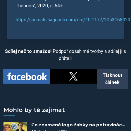
Theories", 2020, s. 64+
https://journals.sagepub.com/doi/10.1177/205316802
Sdílej než to smažou!
Podpoř dosah mé tvorby a sdílej ji s
přáteli.
Tisknout
článek
Mohlo by tě zajímat
Co znamená logo žabky na potravinách? - Spiknutí #12