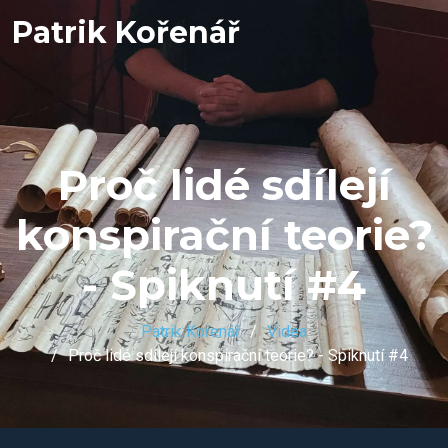
Patrik Kořenář
Proč lidé sdílejí
konspirační teorie?
- Spiknutí #4
Patrik Kořenář
Videa
Proč lidé sdílejí konspirační teorie? - Spiknutí #4