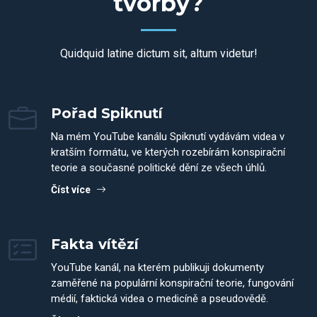
tvorby?
Quidquid latine dictum sit, altum videtur!
Pořad Spiknutí
Na mém YouTube kanálu Spiknutí vydávám videa v
kratším formátu, ve kterých rozebírám konspirační
teorie a současné politické dění ze všech úhlů.
Číst více
Fakta vítězí
YouTube kanál, na kterém publikuji dokumenty
zaměřené na populární konspirační teorie, fungování
médií, faktická videa o medicíně a pseudovědě.