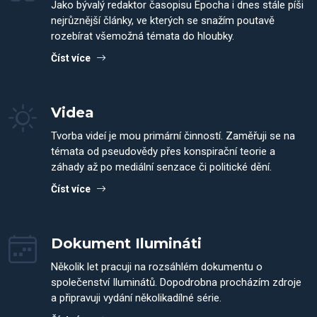
Jako bývalý redaktor časopisu Epocha i dnes stále píši
nejrůznější články, ve kterých se snažím poutavě
rozebírat všemožná témata do hloubky.
Číst více
Videa
Tvorba videí je mou primární činností. Zaměřuji se na
témata od pseudovědy přes konspirační teorie a
záhady až po mediální senzace či politické dění.
Číst více
Dokument Ilumináti
Několik let pracuji na rozsáhlém dokumentu o
společenství Iluminátů. Dopodrobna procházím zdroje
a připravuji vydání několikadílné série.