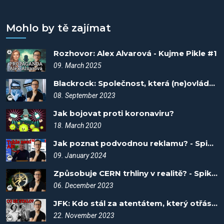
Mohlo by tě zajímat
Rozhovor: Alex Alvarová - Kujme Pikle #1
09. March 2025
Blackrock: Společnost, která (ne)ovládá svět - Spiknutí #5
08. September 2023
Jak bojovat proti koronaviru?
18. March 2020
Jak poznat podvodnou reklamu? - Spiknutí #78
09. January 2024
Způsobuje CERN trhliny v realitě? - Spiknutí #66
06. December 2023
JFK: Kdo stál za atentátem, který otřásl světem? - Spiknutí #58
22. November 2023