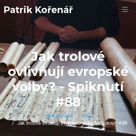
Patrik Kořenář
Jak trolové
ovlivňují evropské
volby? - Spiknutí
#88
Patrik Kořenář
Videa
Jak trolové ovlivňují evropské volby? - Spiknutí #88