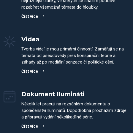
nejrůznější články, ve kterých se snažím poutavě
rozebírat všemožná témata do hloubky.
Číst více
Videa
Tvorba videí je mou primární činností. Zaměřuji se na
témata od pseudovědy přes konspirační teorie a
záhady až po mediální senzace či politické dění.
Číst více
Dokument Ilumináti
Několik let pracuji na rozsáhlém dokumentu o
společenství Iluminátů. Dopodrobna procházím zdroje
a připravuji vydání několikadílné série.
Číst více