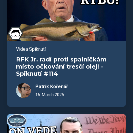
Videa Spiknutí
RFK Jr. radí proti spalničkám
místo očkování tresčí olej! -
Spiknutí #114
Patrik Kořenář
16. March 2025