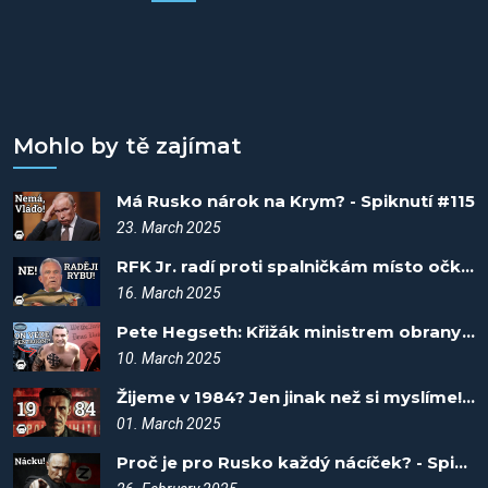
Mohlo by tě zajímat
Má Rusko nárok na Krym? - Spiknutí #115
23. March 2025
RFK Jr. radí proti spalničkám místo očkování tresčí olej! - Spiknutí #114
16. March 2025
Pete Hegseth: Křižák ministrem obrany? - Spiknutí #113
10. March 2025
Žijeme v 1984? Jen jinak než si myslíme! - Spiknutí #112
01. March 2025
Proč je pro Rusko každý nácíček? - Spiknutí #111