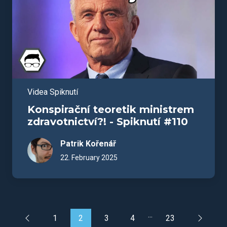
Videa Spiknutí
Konspirační teoretik ministrem
zdravotnictví?! - Spiknutí #110
Patrik Kořenář
22. February 2025
...
1
2
3
4
23