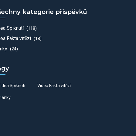
šechny kategorie příspěvků
dea Spiknutí
(118)
ea Fakta vítězí
(18)
ánky
(24)
agy
idea Spiknutí
Videa Fakta vítězí
lánky