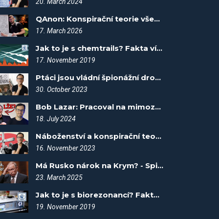
20. March 2024
QAnon: Konspirační teorie všeho (Fakta vítězí)
17. March 2026
Jak to je s chemtrails? Fakta vítězí #8
17. November 2019
Ptáci jsou vládní špionážní drony! - Spiknutí #41
30. October 2023
Bob Lazar: Pracoval na mimozemském talíři? - Spiknutí #100
18. July 2024
Náboženství a konspirační teorie: Co mají společného? - Spiknutí #54
16. November 2023
Má Rusko nárok na Krym? - Spiknutí #115
23. March 2025
Jak to je s biorezonancí? Fakta vítězí #10
19. November 2019