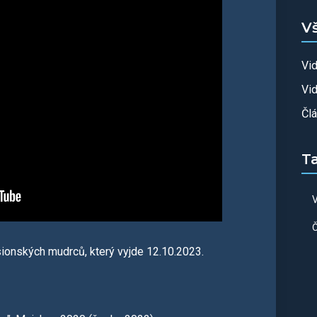
V
Vi
Vid
Čl
T
V
Č
sionských mudrců, který vyjde 12.10.2023.