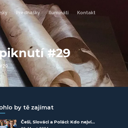
nky
Přednášky
Ilumináti
Kontakt
piknutí #29
 #29
ohlo by tě zajímat
Češi, Slováci a Poláci: Kdo nejvíc věří v konspirace? - Spiknutí #92