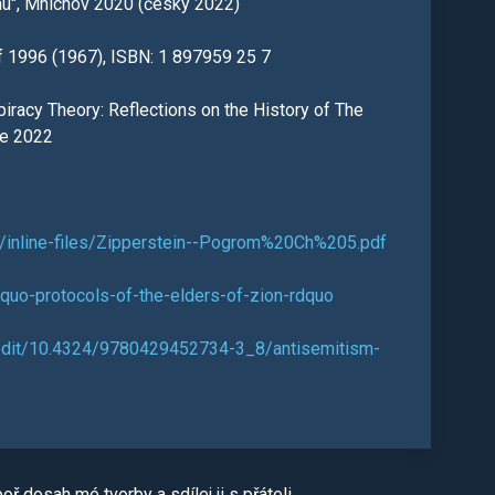
smu", Mnichov 2020 (česky 2022)
f 1996 (1967), ISBN: 1 897959 25 7
iracy Theory: Reflections on the History of The
ge 2022
iles/inline-files/Zipperstein--Pogrom%20Ch%205.pdf
ldquo-protocols-of-the-elders-of-zion-rdquo
/edit/10.4324/9780429452734-3_8/antisemitism-
ř dosah mé tvorby a sdílej ji s přáteli.