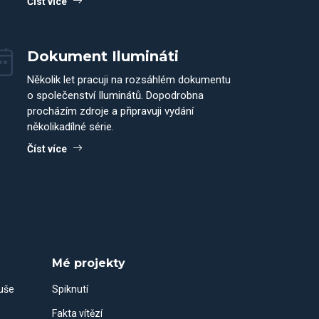
Číst více
Dokument Ilumináti
Několik let pracuji na rozsáhlém dokumentu
o společenství Iluminátů. Dopodrobna
procházím zdroje a připravuji vydání
několikadílné série.
Číst více
Mé projekty
duše
Spiknutí
Fakta vítězí