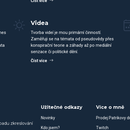
Číst více
Videa
dnes
Tvorba videí je mou primární činností.
Zaměřuji se na témata od pseudovědy přes
ata
konspirační teorie a záhady až po mediální
senzace či politické dění.
Číst více
Užitečné odkazy
Více o mně
Novinky
Prodej Patrikovy 
padu zkreslování
Kdo jsem?
Twitch