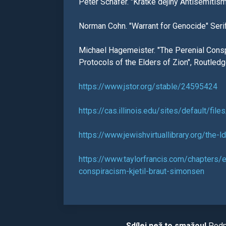
Peter Schafer. "Krátké dějiny Antisemiti
Norman Cohn. "Warrant for Genocide" Seri
Michael Hagemeister. "The Perenial Consp
Protocols of the Elders of Zion", Routled
https://www.jstor.org/stable/24595424
https://cas.illinois.edu/sites/default/f
https://www.jewishvirtuallibrary.org/the-
https://www.taylorfrancis.com/chapters
conspiracism-kjetil-braut-simonsen
Sdílej než to smažou!
Podpo