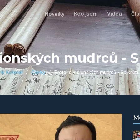
Novinky
Kdo jsem
Videa
Člá
sionských mudrců - S
rik Kořenář
Články
Protokoly sionských mudrců - Spiknutí
M