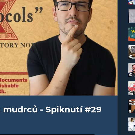
 mudrců - Spiknutí #29