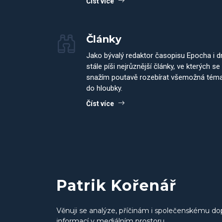
Číst více
Články
Jako bývalý redaktor časopisu Epocha i 
stále píši nejrůznější články, ve kterých se
snažím poutavě rozebírat všemožná tém
do hloubky.
Číst více
Patrik Kořenář
Věnuji se analýze, příčinám i společenskému do
informací v mediálním prostoru.