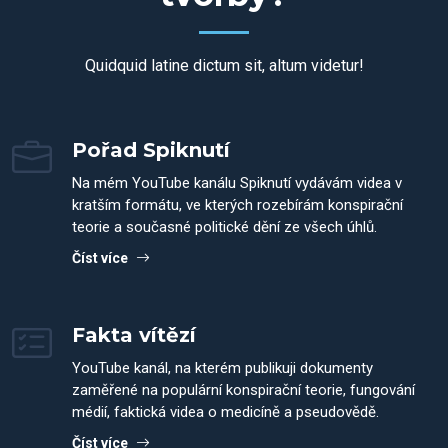
Quidquid latine dictum sit, altum videtur!
Pořad Spiknutí
Na mém YouTube kanálu Spiknutí vydávám videa v
kratším formátu, ve kterých rozebírám konspirační
teorie a současné politické dění ze všech úhlů.
Číst více
Fakta vítězí
YouTube kanál, na kterém publikuji dokumenty
zaměřené na populární konspirační teorie, fungování
médií, faktická videa o medicíně a pseudovědě.
Číst více