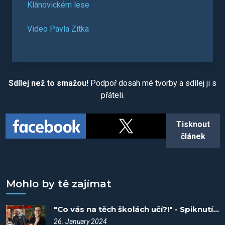
Klánovickém lese
Video Pavla Zítka
Sdílej než to smažou!
Podpoř dosah mé tvorby a sdílej ji s
přáteli.
Tisknout
článek
Mohlo by tě zajímat
"Co vás na těch školách učí?!" - Spiknutí #85
26. January 2024