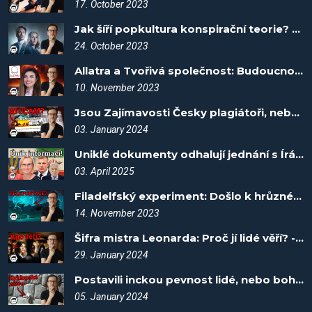
17. October 2023
Jak šíří popkultura konspirační teorie? - Spiknutí #37
24. October 2023
Allatra a Tvořivá společnost: Budoucnost nebo podvod? - Spiknutí #50
10. November 2023
Jsou Zajímavosti Česky plagiátoři, nebo AI scam? - Spiknutí #75
03. January 2024
Uniklé dokumenty odhalují jednání s Íránem! - Spiknutí #116
03. April 2025
Filadelfský experiment: Došlo k hrůzné teleportaci? - Spiknutí #52
14. November 2023
Šifra mistra Leonarda: Proč jí lidé věří? - Spiknutí #86
29. January 2024
Postavili inckou pevnost lidé, nebo bohové? - Spiknutí #76
05. January 2024