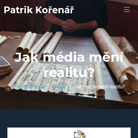
Patrik Kořenář
Jak média mění
realitu?
Patrik Kořenář
Články
Jak média mění realitu?