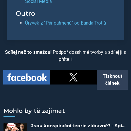
Social Media
Outro
Úryvek z "Pár pařmenů" od Banda Trotlů
Sdílej než to smažou!
Podpoř dosah mé tvorby a sdílej ji s
přáteli.
Tisknout
článek
Mohlo by tě zajímat
Jsou konspirační teorie zábavné? - Spiknutí #32